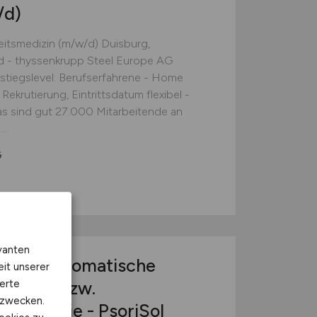
/d)
beitsmedizin (m/w/d) Duisburg,
d - thyssenkrupp Steel Europe AG
Einstiegslevel: Berufserfahrene - Home
Rekrutierung, Eintrittsdatum flexibel -
s sind gut 27.000 Mitarbeitende an
..
G
vanten
 Psychosomatische
eit unserer
erte
erapie bzw.
kzwecken.
otherapie - PsoriSol