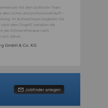
gemeinsam mit dem ärztlichen Team
alles sicher und professionell läuft –
eitung. Im Aufwachraum begleiten Sie
 nach dem Eingriff, behalten die
zen die Schmerztherapie nach
 sich darum...
urg GmbH & Co. KG
Jobfinder anlegen