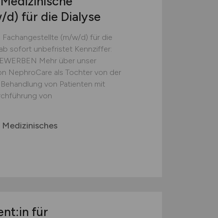
 Medizinische
/d)
für die Dialyse
 Fachangestellte (m/w/d) für die
 ab sofort unbefristet Kennziffer:
EWERBEN Mehr über unser
n NephroCare als Tochter von der
 Behandlung von Patienten mit
rchführung von
Medizinisches
nt:in für