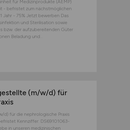
einheit für Medizinprodukte (AEMP)
eit - befristet zum nächstmöglichen
r 1 Jahr - 75% Jetzt bewerben Das
infektion und Sterilisation sowie
s bzw. der aufzubereitenden Güter
onen Beladung und...
estellte
(m/w/d)
für
axis
/d) für die nephrologische Praxis
befristet Kennziffer: DS69101063-
e in unseren medizinischen