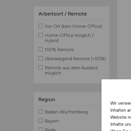
Arbeitsort / Remote
Vor Ort (kein Home-Office)
Home-Office möglich /
Hybrid
100% Remote
Überwiegend Remote (>50%)
Remote aus dem Ausland
möglich
Region
Wir verwe
Inhalten a
Baden-Württemberg
Website n
Bayern
Inhalte u
Berlin