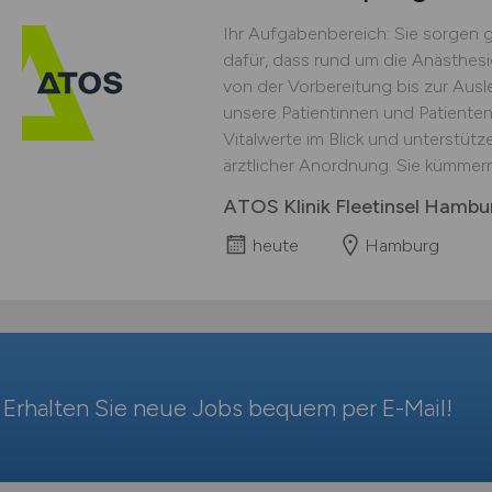
Ihr Aufgabenbereich: Sie sorgen 
dafür, dass rund um die Anästhesie 
von der Vorbereitung bis zur Ausl
unsere Patientinnen und Patienten
Vitalwerte im Blick und unterstüt
ärztlicher Anordnung. Sie kümmern
ATOS Klinik Fleetinsel Hamb
heute
Hamburg
Erhalten Sie neue Jobs bequem per
E-Mail
!