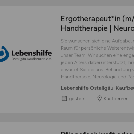
Ergotherapeut*in
(m
Handtherapie | Neurol
Sie wünschen sich eine Aufgabe, di
Raum für persönliche Weiterentwic
unser Team! Wir suchen eine eng
jeden Alters dabei unterstützt, ihr
erwartet Sie bei uns: Behandlung 
Handtherapie, Neurologie und Pädia
Lebenshilfe Ostallgäu-Kaufbe
gestern
Kaufbeuren