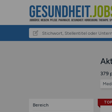
Akt
379 p
Medi
TOP
Bereich