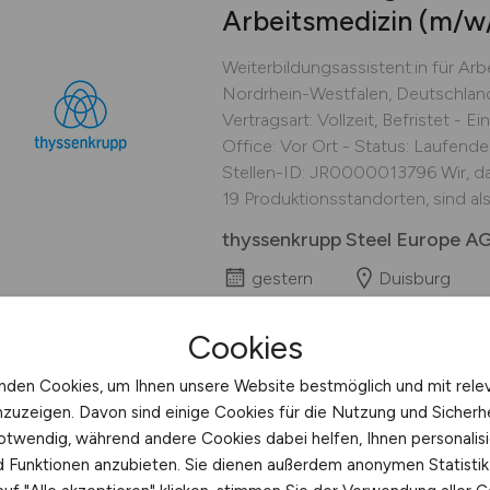
Arbeitsmedizin
(m/w
Weiterbildungsassistent:in für Ar
Nordrhein-Westfalen, Deutschlan
Vertragsart: Vollzeit, Befristet - 
Office: Vor Ort - Status: Laufende 
Stellen-ID: JR0000013796 Wir, da
19 Produktionsstandorten, sind als.
thyssenkrupp Steel Europe A
gestern
Duisburg
Cookies
nden Cookies, um Ihnen unsere Website bestmöglich und mit rele
Oberarzt
(m/w/d)
für
nzuzeigen. Davon sind einige Cookies für die Nutzung und Sicherh
otwendig, während andere Cookies dabei helfen, Ihnen personalisi
Medizin und Psychoth
nd Funktionen anzubieten. Sie dienen außerdem anonymen Statisti
Psychiatrie und Psych