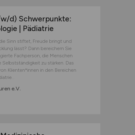
/w/d)
Schwerpunkte:
ogie | Pädiatrie
e Sinn stiftet, Freude bringt und
klung lässt? Dann bereichern Sie
agierte Fachperson, die Menschen
e Selbstständigkeit zu stärken. Das
von Klienten*innen in den Bereichen
trie...
uren e.V.