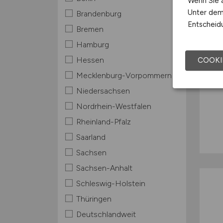
Wenn Sie a
Unter dem 
Brandenburg
Entscheidu
Bremen
Hamburg
Hessen
COOKI
Mecklenburg-Vorpommern
Niedersachsen
Nordrhein-Westfalen
Rheinland-Pfalz
Saarland
Sachsen
Sachsen-Anhalt
Schleswig-Holstein
Thüringen
Deutschlandweit