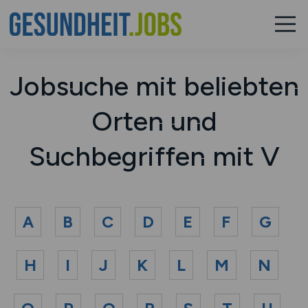
Jobsuche mit beliebten
Orten und
Suchbegriffen mit V
A
B
C
D
E
F
G
H
I
J
K
L
M
N