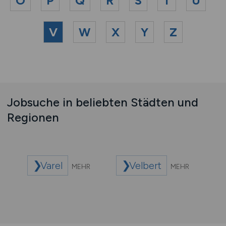
O
P
Q
R
S
T
U
V
W
X
Y
Z
Jobsuche in beliebten Städten und
Regionen
Varel
Velbert
MEHR
MEHR