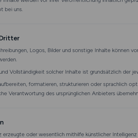
 Inhalte werden vor ihrer Veröffentlichung inhaltlich gepr
t bei uns.
Dritter
reibungen, Logos, Bilder und sonstige Inhalte können vo
 werden.
nd Vollständigkeit solcher Inhalte ist grundsätzlich der je
ufbereiten, formatieren, strukturieren oder sprachlich op
ltliche Verantwortung des ursprünglichen Anbieters überneh
rn
nz erzeugte oder wesentlich mithilfe künstlicher Intelligen