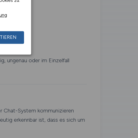
ookies zu.
rung
TIEREN
g, ungenau oder im Einzelfall
der Chat-System kommunizieren
eutig erkennbar ist, dass es sich um