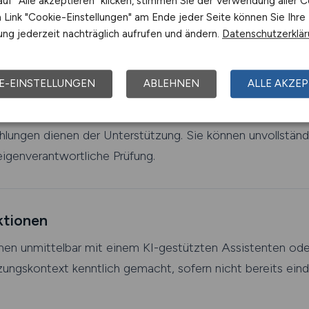
uf "Alle akzeptieren" klicken, stimmen Sie der Verwendung aller C
n,
Link "Cookie-Einstellungen" am Ende jeder Seite können Sie Ihre
Funktionen,
ng jederzeit nachträglich aufrufen und ändern.
Datenschutzerklä
 oder Optimierung von Stellenanzeigen,
erlagen und Profiltexten,
E-EINSTELLUNGEN
ABLEHNEN
ALLE AKZEP
r und Arbeitgeber.
ungen dienen der Unterstützung. Sie können unvollständi
igenverantwortliche Prüfung.
ktionen
rmen unmittelbar mit einem KI-gestützten Assistenten o
zungskontext kenntlich gemacht, sofern nicht bereits eind