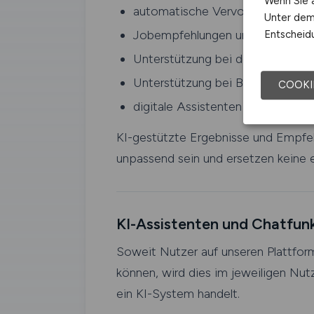
Wenn Sie a
automatische Vervollständigunge
Unter dem 
Jobempfehlungen und Matching-
Entscheidu
Unterstützung bei der Erstellung
Unterstützung bei Bewerbungsunt
COOKI
digitale Assistenten für Bewerbe
KI-gestützte Ergebnisse und Empfehl
unpassend sein und ersetzen keine e
KI-Assistenten und Chatfun
Soweit Nutzer auf unseren Plattfo
können, wird dies im jeweiligen Nut
ein KI-System handelt.