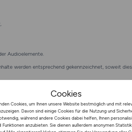
,
oder Audioelemente.
Inhalte werden entsprechend gekennzeichnet, soweit dies g
Cookies
tionen
nden Cookies, um Ihnen unsere Website bestmöglich und mit rele
sstand können KI-gestützte Funktionen eingesetzt werde
nzuzeigen. Davon sind einige Cookies für die Nutzung und Sicherh
otwendig, während andere Cookies dabei helfen, Ihnen personalisi
nd Funktionen anzubieten. Sie dienen außerdem anonymen Statisti
sfunktionen,