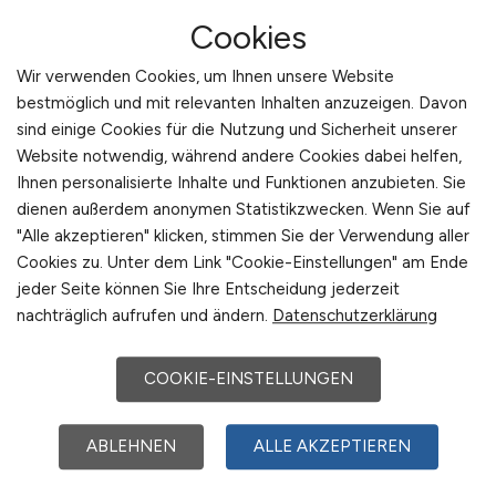
Cookies
Wir verwenden Cookies, um Ihnen unsere Website
bestmöglich und mit relevanten Inhalten anzuzeigen. Davon
sind einige Cookies für die Nutzung und Sicherheit unserer
Gesundheits- und
Website notwendig, während andere Cookies dabei helfen,
Krankenpfleger / Co-Therapeut
Ihnen personalisierte Inhalte und Funktionen anzubieten. Sie
dienen außerdem anonymen Statistikzwecken. Wenn Sie auf
(m/w/d)
- Tagesklinik Am
"Alle akzeptieren" klicken, stimmen Sie der Verwendung aller
Rosenaupark
Cookies zu. Unter dem Link "Cookie-Einstellungen" am Ende
jeder Seite können Sie Ihre Entscheidung jederzeit
KIRINUS Health GmbH
nachträglich aufrufen und ändern.
Datenschutzerklärung
gestern
COOKIE-EINSTELLUNGEN
Nürnberg
ABLEHNEN
ALLE AKZEPTIEREN