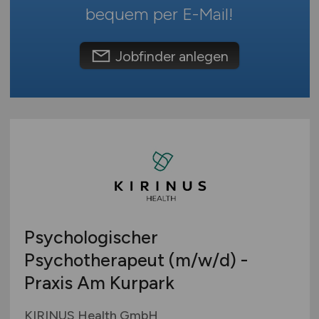
Schweiz
bequem per
E-Mail
!
Europa
International
Jobfinder anlegen
Psychologischer
Psychotherapeut
(m/w/d)
-
Praxis Am Kurpark
KIRINUS Health GmbH