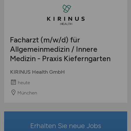
Sport & Fitness
Brandenburg
Bachelor-/ Master-/ Diplom-Arbeit
Technische Berufe & IT
Bremen
Studentenjobs / Werkstudenten
Therapie & Rehabilitation
Hamburg
Ausbildung / Studium
Tiermedizin
Hessen
Praktikum
Facharzt
(m/w/d)
für
Verwaltung
Mecklenburg-Vorpommern
Allgemeinmedizin / Innere
Wellness & Spa
Niedersachsen
Medizin - Praxis Kieferngarten
Sonstige
Nordrhein-Westfalen
Rheinland-Pfalz
KIRINUS Health GmbH
Saarland
heute
Sachsen
Sachsen-Anhalt
München
Schleswig-Holstein
Thüringen
Deutschlandweit
Erhalten Sie neue Jobs
Österreich