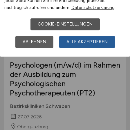
jeder Seite können Sie Ihre Entscheidung jederzeit
nachträglich aufrufen und ändern.
Datenschutzerklärung
COOKIE-EINSTELLUNGEN
ABLEHNEN
ALLE AKZEPTIEREN
Psychologen
(m/w/d)
im Rahmen
der Ausbildung zum
Psychologischen
Psychotherapeuten (PT2)
Bezirkskliniken Schwaben
27.07.2026
Obergünzburg