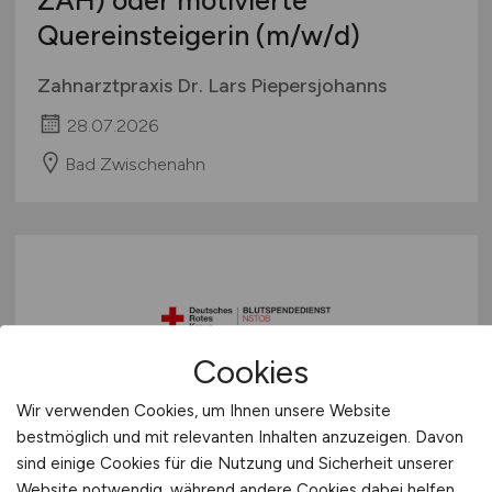
ZAH) oder motivierte
Quereinsteigerin
(m/w/d)
Zahnarztpraxis Dr. Lars Piepersjohanns
28.07.2026
Bad Zwischenahn
Cookies
Medizinisches Fachpersonal
Wir verwenden Cookies, um Ihnen unsere Website
bestmöglich und mit relevanten Inhalten anzuzeigen. Davon
(m/w/d)
im Bereich
sind einige Cookies für die Nutzung und Sicherheit unserer
Blutentnahme (Medizinischer
Website notwendig, während andere Cookies dabei helfen,