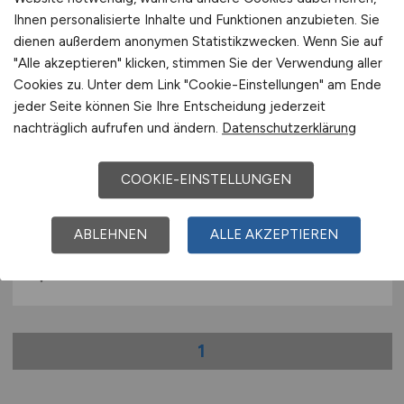
Fachangestellter,
Ihnen personalisierte Inhalte und Funktionen anzubieten. Sie
dienen außerdem anonymen Statistikzwecken. Wenn Sie auf
Rettungssanitäter,
"Alle akzeptieren" klicken, stimmen Sie der Verwendung aller
Notfallsanitäter,
Cookies zu. Unter dem Link "Cookie-Einstellungen" am Ende
Gesundheitspfleger/Krankenpfleger
jeder Seite können Sie Ihre Entscheidung jederzeit
nachträglich aufrufen und ändern.
Datenschutzerklärung
Altenpfleger, Arzthelfer
(m/w/d)
)
COOKIE-EINSTELLUNGEN
DRK-Blutspendedienst NSTOB gGmbH
ABLEHNEN
ALLE AKZEPTIEREN
16.07.2026
Rastede
1