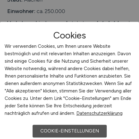
Einwohner:
ca. 250.000
Verkehrsanbindungen:
Autobahnen A 4, A 44 und
A 544, Aachener Hauptbahnhof, Bundesstraßen B 1,
Cookies
B 1a, B 57, B 258 und B 264, Maastricht Aachen
Airport, Flugplatz Aachen-Merzbrück
Wir verwenden Cookies, um Ihnen unsere Website
bestmöglich und mit relevanten Inhalten anzuzeigen. Davon
Arbeiten in der Nähe von
Aachen
:
Roetgen,
sind einige Cookies für die Nutzung und Sicherheit unserer
Würselen, Stolberg, Herzogenrath, Provinz Lüttich,
Website notwendig, während andere Cookies dabei helfen,
Nordrhein-Westfalen, Provinz Limburg, Eschweiler
Ihnen personalisierte Inhalte und Funktionen anzubieten. Sie
Universitäten/Hochschulen:
FH Aachen,
dienen außerdem anonymen Statistikzwecken. Wenn Sie auf
Rheinisch-Westfälische Technische Hochschule
"Alle akzeptieren" klicken, stimmen Sie der Verwendung aller
Aachen (RWTH)
Cookies zu. Unter dem Link "Cookie-Einstellungen" am Ende
jeder Seite können Sie Ihre Entscheidung jederzeit
Beliebte Jobs in
Aachen
/Branchen
:
Handel,
nachträglich aufrufen und ändern.
Datenschutzerklärung
Logistik, Maschinenbau, Baugewerbe, Gesundheit
und Soziales, Dienstleistungen, Laser- und
COOKIE-EINSTELLUNGEN
Umwelttechnologie, Tourismus, Verwaltung,