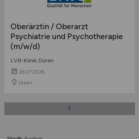
Schweiz
Europa
Oberärztin / Oberarzt
International
Psychiatrie und Psychotherapie
(m/w/d)
LVR-Klinik Düren
26.07.2026
Düren
1
Stadt:
Aachen