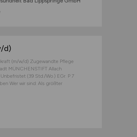
esundheit Bad Lippspringe GmbH
e
/d)
hkraft (m/w/d) Zugewandte Pflege
 Stadt MÜNCHENSTIFT Allach
 Unbefristet (39 Std./Wo.) EGr. P 7
n Wer wir sind: Als größter