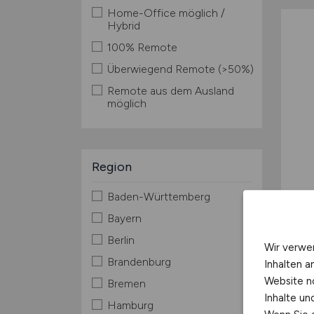
Home-Office möglich /
Hybrid
100% Remote
Überwiegend Remote (>50%)
Remote aus dem Ausland
möglich
Region
Baden-Württemberg
Bayern
Berlin
Wir verwe
Brandenburg
Inhalten a
Website n
Bremen
Inhalte u
Hamburg