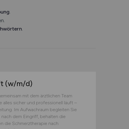
bung
.
n.
chwörtern
.
ft
(w/m/d)
gemeinsam mit dem ärztlichen Team
alles sicher und professionell läuft –
eitung. Im Aufwachraum begleiten Sie
 nach dem Eingriff, behalten die
zen die Schmerztherapie nach