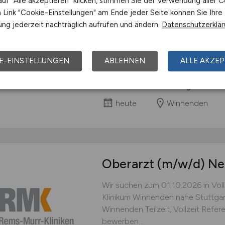
uf "Alle akzeptieren" klicken, stimmen Sie der Verwendung aller C
Pflegefachkraft
(m/w
Link "Cookie-Einstellungen" am Ende jeder Seite können Sie Ihre
ng jederzeit nachträglich aufrufen und ändern.
Datenschutzerklä
Wir suchen zum nächstmöglichen Zei
Klinikum Winnenden eine Pflegefac
Winnenden Teilzeit, Vollzeit Ref
E-EINSTELLUNGEN
ABLEHNEN
ALLE AKZEP
bewerben...
Rems-Murr-Kliniken gGmbH
heute
Winnenden
Oberarzt
(m/w/d)
Neu
Wir suchen zum 01.10.2026 in Voll-
Klinikum Winnenden nahe Stuttgar
Winnenden Teilzeit, Vollzeit Ref
bewerben...