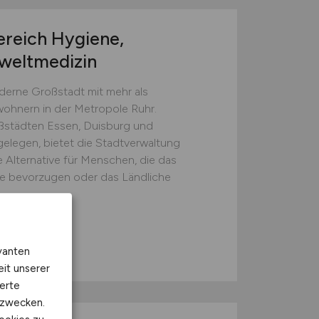
ereich Hygiene,
mweltmedizin
derne Großstadt mit mehr als
ohnern in der Metropole Ruhr.
städten Essen, Duisburg und
elegen, bietet die Stadtverwaltung
 Alternative für Menschen, die das
le bevorzugen oder das Ländliche
vanten
eit unserer
erte
kzwecken.