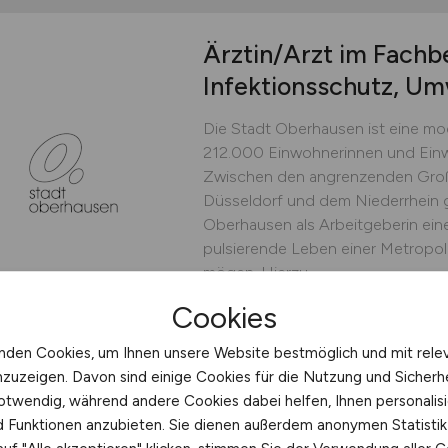
Ärztin/Arzt im Fachb
Infektionsschutz, U
Die Stadt Oberhausen ist eine mo
212.000 Einwohnerinnen und Einw
Zwischen den angrenzenden Groß
Düsseldorf und dem Niederrhein g
Oberhausen als Arbeitgeberin eine
pulsierende Leben einer Metropo
mögen. Hierzu...
Cookies
Stadt Oberhausen
heute
Oberhausen
nden Cookies, um Ihnen unsere Website bestmöglich und mit rele
nzuzeigen. Davon sind einige Cookies für die Nutzung und Sicherh
otwendig, während andere Cookies dabei helfen, Ihnen personalisi
nd Funktionen anzubieten. Sie dienen außerdem anonymen Statisti