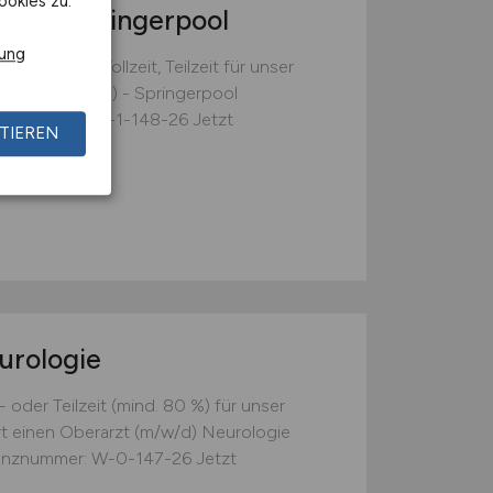
ookies zu.
/d)
- Springerpool
rung
tpunkt in Vollzeit, Teilzeit für unser
hkraft (m/w/d) - Springerpool
erenznummer: W-1-148-26 Jetzt
TIEREN
rologie
 oder Teilzeit (mind. 80 %) für unser
t einen Oberarzt (m/w/d) Neurologie
erenznummer: W-0-147-26 Jetzt