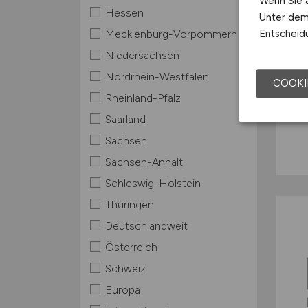
Wenn Sie a
Hessen
Unter dem 
Entscheidu
Mecklenburg-Vorpommern
Niedersachsen
Nordrhein-Westfalen
COOKI
Rheinland-Pfalz
Saarland
Sachsen
Sachsen-Anhalt
Schleswig-Holstein
Thüringen
Deutschlandweit
Österreich
Schweiz
Europa