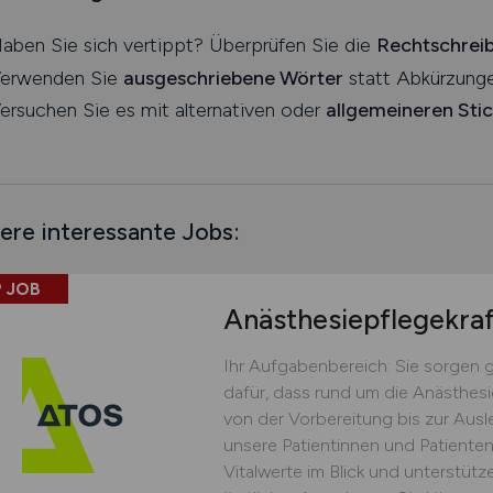
aben Sie sich vertippt? Überprüfen Sie die
Rechtschrei
erwenden Sie
ausgeschriebene Wörter
statt Abkürzunge
ersuchen Sie es mit alternativen oder
allgemeineren Sti
ere interessante Jobs:
 JOB
Anästhesiepflegekra
Ihr Aufgabenbereich: Sie sorgen 
dafür, dass rund um die Anästhesie 
von der Vorbereitung bis zur Ausl
unsere Patientinnen und Patienten
Vitalwerte im Blick und unterstüt