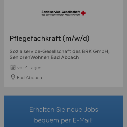
Sport & Fitness
Brandenburg
Bachelor-/ Master-/ Diplom-Arbeit
Technische Berufe & IT
Bremen
Studentenjobs / Werkstudenten
Therapie & Rehabilitation
Hamburg
Ausbildung / Studium
Tiermedizin
Hessen
Praktikum
Pflegefachkraft
(m/w/d)
Verwaltung
Mecklenburg-Vorpommern
Wellness & Spa
Niedersachsen
Sozialservice-Gesellschaft des BRK GmbH,
Sonstige
Nordrhein-Westfalen
SeniorenWohnen Bad Abbach
Rheinland-Pfalz
vor 4 Tagen
Saarland
Bad Abbach
Sachsen
Sachsen-Anhalt
Schleswig-Holstein
Thüringen
Erhalten Sie neue Jobs
Deutschlandweit
bequem per
E-Mail
!
Österreich