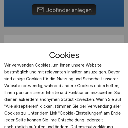
Schweiz
Jobfinder anlegen
Europa
International
Cookies
Wir verwenden Cookies, um Ihnen unsere Website
bestmöglich und mit relevanten Inhalten anzuzeigen. Davon
sind einige Cookies für die Nutzung und Sicherheit unserer
Pflegefachkraft
(m/w/d)
Website notwendig, während andere Cookies dabei helfen,
Nachtdienst
Ihnen personalisierte Inhalte und Funktionen anzubieten. Sie
dienen außerdem anonymen Statistikzwecken. Wenn Sie auf
Sozialservice-Gesellschaft des BRK GmbH,
"Alle akzeptieren" klicken, stimmen Sie der Verwendung aller
SeniorenWohnen Bad Abbach
Cookies zu. Unter dem Link "Cookie-Einstellungen" am Ende
jeder Seite können Sie Ihre Entscheidung jederzeit
26.07.2026
nachträglich aufrufen und ändern.
Datenschutzerklärung