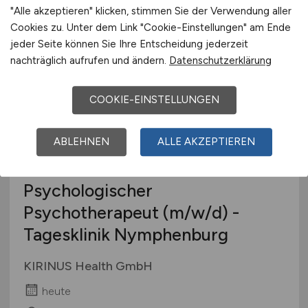
heute
"Alle akzeptieren" klicken, stimmen Sie der Verwendung aller
Cookies zu. Unter dem Link "Cookie-Einstellungen" am Ende
Bayreuth
jeder Seite können Sie Ihre Entscheidung jederzeit
nachträglich aufrufen und ändern.
Datenschutzerklärung
COOKIE-EINSTELLUNGEN
ABLEHNEN
ALLE AKZEPTIEREN
Psychologischer
Psychotherapeut
(m/w/d)
-
Tagesklinik Nymphenburg
KIRINUS Health GmbH
heute