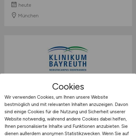
heute
München
Cookies
Facharzt
(m/w/d)
oder
Assistenzarzt
(m/w/d)
für die
Wir verwenden Cookies, um Ihnen unsere Website
Klinik für Anästhesiologie und
bestmöglich und mit relevanten Inhalten anzuzeigen. Davon
sind einige Cookies für die Nutzung und Sicherheit unserer
Operative Intensivmedizin
Website notwendig, während andere Cookies dabei helfen,
Ihnen personalisierte Inhalte und Funktionen anzubieten. Sie
Klinikum Bayreuth GmbH
dienen außerdem anonymen Statistikzwecken. Wenn Sie auf