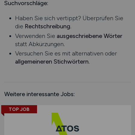
Verwaltung
Mecklenburg-Vorpommern
Suchvorschläge:
Wellness & Spa
Niedersachsen
Haben Sie sich vertippt? Überprüfen Sie
Sonstige
Nordrhein-Westfalen
die
Rechtschreibung
.
Rheinland-Pfalz
Verwenden Sie
ausgeschriebene Wörter
Saarland
statt Abkürzungen.
Sachsen
Versuchen Sie es mit alternativen oder
Sachsen-Anhalt
allgemeineren Stichwörtern
.
Schleswig-Holstein
Thüringen
Deutschlandweit
Österreich
Weitere interessante Jobs:
Schweiz
Europa
TOP JOB
International