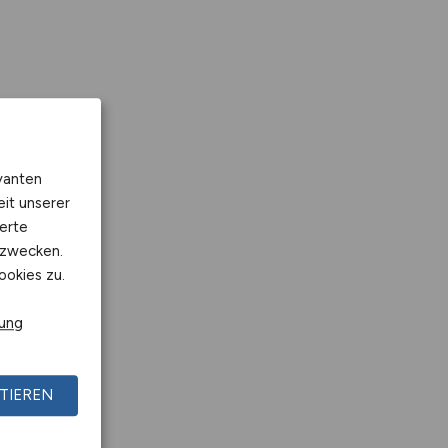
vanten
eit unserer
erte
kzwecken.
ookies zu.
rung
TIEREN