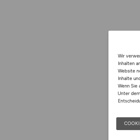
Wir verwe
Inhalten a
Website n
Inhalte u
Wenn Sie a
Unter dem 
Entscheidu
COOKI