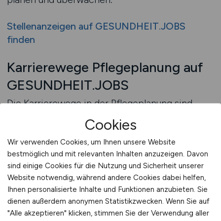
Stellenanzeigen auf GESUNDHEIT.JOBS
finden
Karrierewege Pflegeplanung auf
GESUNDHEIT.JOBS
Die Karrierewege in der Pflegeplanung sind
vielseitig und bieten Arbeitnehmern langfristige
Cookies
Entwicklungsmöglichkeiten. Viele beginnen mit
grundlegenden Aufgaben der Bedarfserhebung
Wir verwenden Cookies, um Ihnen unsere Website
bestmöglich und mit relevanten Inhalten anzuzeigen. Davon
oder der Unterstützung bei der Dokumentation
sind einige Cookies für die Nutzung und Sicherheit unserer
und entwickeln sich schrittweise weiter. Mit
Website notwendig, während andere Cookies dabei helfen,
zunehmender Erfahrung eröffnen sich neue
Ihnen personalisierte Inhalte und Funktionen anzubieten. Sie
Verantwortungsbereiche, etwa in der
dienen außerdem anonymen Statistikzwecken. Wenn Sie auf
Koordination komplexer Pflegeverläufe, in der
"Alle akzeptieren" klicken, stimmen Sie der Verwendung aller