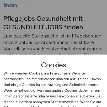
finden
Pflegejobs Gesundheit mit
GESUNDHEIT.JOBS finden
Eine gezielte Stellensuche ist im Pflegebereich
unverzichtbar, da Arbeitnehmer meist klare
Vorstellungen von Einsatzgebiet, Arbeitszeiten
und Verantwortungsbereichen haben. Ein
Jobfinder unterstützt diesen Anspruch, indem
Cookies
veröffentlichte Pflegejobs strukturiert
Wir verwenden Cookies, um Ihnen unsere Website
zugänglich gemacht werden. So lassen sich
bestmöglich und mit relevanten Inhalten anzuzeigen. Davon
passende Stellenangebote effizient
sind einige Cookies für die Nutzung und Sicherheit unserer
identifizieren, ohne Zeit mit unpassenden
Website notwendig, während andere Cookies dabei helfen,
Anzeigen zu verlieren.
Ihnen personalisierte Inhalte und Funktionen anzubieten. Sie
dienen außerdem anonymen Statistikzwecken. Wenn Sie auf
Im Pflegebereich spielen Faktoren wie