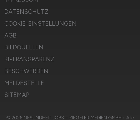
DATENSCHUTZ
COOKIE-EINSTELLUNGEN
AGB
BILDQUELLEN
KI-TRANSPARENZ
BESCHWERDEN
MELDESTELLE
SITEMAP
© 2026 GESUNDHEIT.JOBS – ZIEGELER MEDIEN GMBH • Alle
Rechte vorbehalten.