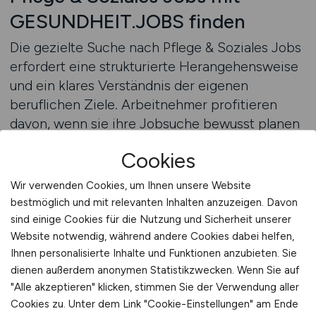
GESUNDHEIT.JOBS finden
Die gezielte Suche nach Pflege & Soziales Jobs
erfordert eine strukturierte Herangehensweise
und ein klares Verständnis der eigenen
beruflichen Ziele. Arbeitnehmer profitieren
davon, wenn sie ihre Jobsuche bewusst planen
und verfügbare Werkzeuge sinnvoll nutzen.
Cookies
Moderne Jobportale bieten Funktionen, die es
ermöglichen, Stellenanzeigen übersichtlich
Wir verwenden Cookies, um Ihnen unsere Website
darzustellen und gezielt nach relevanten
bestmöglich und mit relevanten Inhalten anzuzeigen. Davon
Kriterien zu durchsuchen. Für Jobsuchende in
sind einige Cookies für die Nutzung und Sicherheit unserer
Pflege und sozialen Tätigkeiten bedeutet das
Website notwendig, während andere Cookies dabei helfen,
Ihnen personalisierte Inhalte und Funktionen anzubieten. Sie
eine deutliche Erleichterung gegenüber
dienen außerdem anonymen Statistikzwecken. Wenn Sie auf
unsystematischen Recherchen.
"Alle akzeptieren" klicken, stimmen Sie der Verwendung aller
Cookies zu. Unter dem Link "Cookie-Einstellungen" am Ende
Ein strukturierter Jobfinder unterstützt