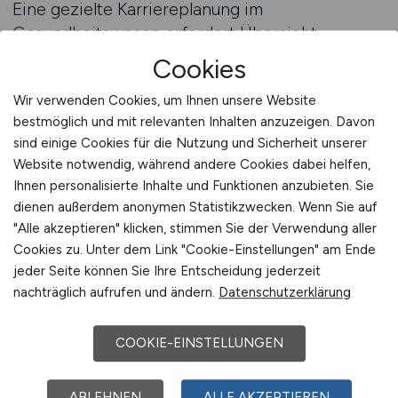
Eine gezielte Karriereplanung im
Gesundheitswesen erfordert Übersicht,
Struktur und eine klare Zielsetzung.
Cookies
Arbeitnehmer stehen häufig vor einer Vielzahl
Wir verwenden Cookies, um Ihnen unsere Website
an Stellenangeboten, die unterschiedliche
bestmöglich und mit relevanten Inhalten anzuzeigen. Davon
Entwicklungsmöglichkeiten bieten. Ein
sind einige Cookies für die Nutzung und Sicherheit unserer
Jobfinder unterstützt diesen Prozess, indem er
Website notwendig, während andere Cookies dabei helfen,
relevante Stellenanzeigen systematisch
Ihnen personalisierte Inhalte und Funktionen anzubieten. Sie
zugänglich macht und eine gezielte Suche nach
dienen außerdem anonymen Statistikzwecken. Wenn Sie auf
passenden Kriterien ermöglicht. Gerade bei
"Alle akzeptieren" klicken, stimmen Sie der Verwendung aller
langfristigen Karriereentscheidungen ist diese
Cookies zu. Unter dem Link "Cookie-Einstellungen" am Ende
Form der Orientierung von besonderer
jeder Seite können Sie Ihre Entscheidung jederzeit
nachträglich aufrufen und ändern.
Datenschutzerklärung
Bedeutung.
Ein strukturierter Suchprozess erlaubt es, den
COOKIE-EINSTELLUNGEN
Fokus auf bestimmte Tätigkeitsfelder,
Verantwortungsstufen oder Regionen zu legen.
ABLEHNEN
ALLE AKZEPTIEREN