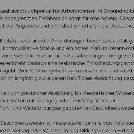
pezialisiertes Jobportal für Arbeitnehmer im Gesundhei
lar abgegrenzten Fachbereich sorgt für eine höhere Rele
eit der Angebote und eine deutlich effizientere Jobsuche.
eitswesens sind die Anforderungen besonders vielfältig.
en, kommunikative Stärke und ein hohes Maß an Verantwor
n zunehmend konkret in ihren Ausschreibungen, um geziel
r entsteht dadurch eine realistische Entscheidungsgrundl
sgeht. Wer Stellenangebote aufmerksam liest und struktur
ition langfristig zur eigenen beruflichen Ausrichtung pass
iten von praktischer Ausbildung bis theoretischer Wissen
achkräften mit pädagogischer Zusatzqualifikation
ort- und Weiterbildungsangeboten im Gesundheitswese
 Gesundheitswesen ist heute stärker denn je von individu
ezialisierung oder Wechsel in den Bildungsbereich – die V