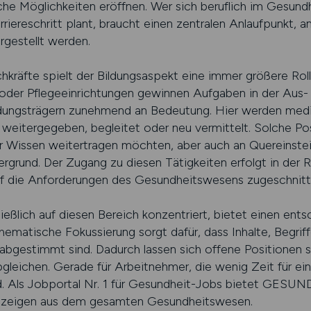
fliche Möglichkeiten eröffnen. Wer sich beruflich im Gesu
iereschritt plant, braucht einen zentralen Anlaufpunkt, a
rgestellt werden.
achkräfte spielt der Bildungsaspekt eine immer größere Rol
n oder Pflegeeinrichtungen gewinnen Aufgaben in der Aus- 
ldungsträgern zunehmend an Bedeutung. Hier werden mediz
itergegeben, begleitet oder neu vermittelt. Solche Posi
ihr Wissen weitertragen möchten, aber auch an Quereinst
rgrund. Der Zugang zu diesen Tätigkeiten erfolgt in der Re
auf die Anforderungen des Gesundheitswesens zugeschnitt
ließlich auf diesen Bereich konzentriert, bietet einen en
thematische Fokussierung sorgt dafür, dass Inhalte, Begri
abgestimmt sind. Dadurch lassen sich offene Positionen s
bgleichen. Gerade für Arbeitnehmer, die wenig Zeit für e
end. Als Jobportal Nr. 1 für Gesundheit-Jobs bietet GES
anzeigen aus dem gesamten Gesundheitswesen.