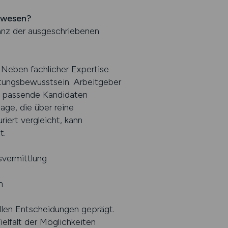
tswesen?
vanz der ausgeschriebenen
 Neben fachlicher Expertise
tungsbewusstsein. Arbeitgeber
t passende Kandidaten
age, die über reine
iert vergleicht, kann
t.
svermittlung
n
ellen Entscheidungen geprägt.
ielfalt der Möglichkeiten