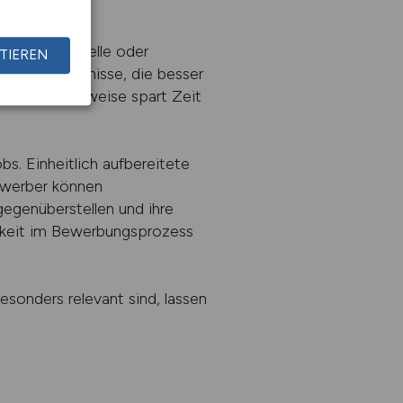
beitszeitmodelle oder
TIEREN
adurch Ergebnisse, die besser
lte Vorgehensweise spart Zeit
bs. Einheitlich aufbereitete
ewerber können
egenüberstellen und ihre
igkeit im Bewerbungsprozess
sonders relevant sind, lassen