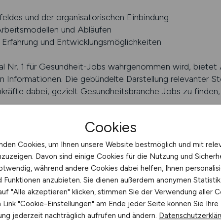
feldes und der organisatorischen Einbindung
Arbeitsmodellen und Abläufen
, Erfahrung und Entwicklungsmöglichkeiten
tal Nr. 1 für Gesundheit-Jobs wahrgenommen wird, bietet
n Informationen. Die gebündelte Darstellung relevanter St
kräfte dabei, gezielt Gesundheitsbranche Jobs zu finden, 
Cookies
DHEIT.JOBS finden
nden Cookies, um Ihnen unsere Website bestmöglich und mit rele
che Jobs mit GESUNDHEIT.JOBS f
nzuzeigen. Davon sind einige Cookies für die Nutzung und Sicherh
otwendig, während andere Cookies dabei helfen, Ihnen personalisi
 Gesundheitsbranche erfordert Übersicht und eine klare S
nd Funktionen anzubieten. Sie dienen außerdem anonymen Statisti
hl an Stellenangeboten, die sich in Aufgabenprofil, Arbei
uf "Alle akzeptieren" klicken, stimmen Sie der Verwendung aller C
en. Ein Jobfinder unterstützt diesen Prozess, indem er 
Link "Cookie-Einstellungen" am Ende jeder Seite können Sie Ihre
 und eine gezielte Suche ermöglicht. Gerade im vielfälti
ng jederzeit nachträglich aufrufen und ändern.
Datenschutzerklä