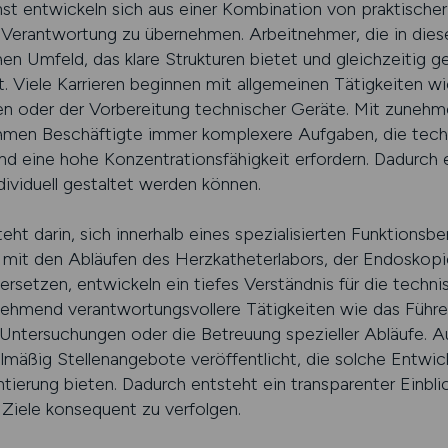
st entwickeln sich aus einer Kombination von praktischer
, Verantwortung zu übernehmen. Arbeitnehmer, die in dies
hen Umfeld, das klare Strukturen bietet und gleichzeitig 
t. Viele Karrieren beginnen mit allgemeinen Tätigkeiten w
n oder der Vorbereitung technischer Geräte. Mit zunehm
men Beschäftigte immer komplexere Aufgaben, die techn
 eine hohe Konzentrationsfähigkeit erfordern. Dadurch e
ndividuell gestaltet werden können.
eht darin, sich innerhalb eines spezialisierten Funktionsbe
iv mit den Abläufen des Herzkatheterlabors, der Endoskopi
rsetzen, entwickeln ein tiefes Verständnis für die techn
ehmend verantwortungsvollere Tätigkeiten wie das Führe
Untersuchungen oder die Betreuung spezieller Abläufe. A
mäßig Stellenangebote veröffentlicht, die solche Entwic
tierung bieten. Dadurch entsteht ein transparenter Einbli
n Ziele konsequent zu verfolgen.