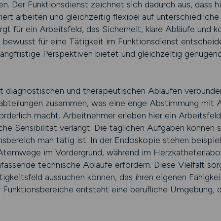
n. Der Funktionsdienst zeichnet sich dadurch aus, dass hie
iert arbeiten und gleichzeitig flexibel auf unterschiedlic
t für ein Arbeitsfeld, das Sicherheit, klare Abläufe und k
h bewusst für eine Tätigkeit im Funktionsdienst entscheid
langfristige Perspektiven bietet und gleichzeitig genügen
it diagnostischen und therapeutischen Abläufen verbunden
habteilungen zusammen, was eine enge Abstimmung mit Är
orderlich macht. Arbeitnehmer erleben hier ein Arbeitsfel
e Sensibilität verlangt. Die täglichen Aufgaben können si
sbereich man tätig ist. In der Endoskopie stehen beispi
temwege im Vordergrund, während im Herzkatheterlabor h
sende technische Abläufe erfordern. Diese Vielfalt sorgt
igkeitsfeld aussuchen können, das ihren eigenen Fähigkei
Funktionsbereiche entsteht eine berufliche Umgebung, di