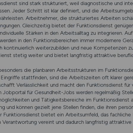
sdienst sind stark strukturiert, weil diagnostische und in
sen. Jeder Schritt ist klar definiert, und die Arbeitsumge
ährleisten. Arbeitnehmer, die strukturiertes Arbeiten schä
ngungen. Gleichzeitig bietet der Funktionsdienst genügend
ndividuelle Stärken in den Arbeitsalltag zu integrieren. Au
werden in den Funktionsbereichen immer modernere Gerä
ich kontinuierlich weiterzubilden und neue Kompetenzen z
enst stetig weiter und bietet langfristig attraktive berufl
esonders die planbaren Arbeitsstrukturen im Funktionsdi
ngriffe stattfinden, sind die Arbeitszeiten oft klarer ger
hafft Verlässlichkeit und macht den Funktionsdienst für v
n Jobportal für Gesundheit-Jobs werden regelmäßig Stell
möglichkeiten und Tätigkeitsbereiche im Funktionsdienst 
ng und können gezielt jene Stellen finden, die ihren persö
r Funktionsdienst bietet ein Arbeitsumfeld, das fachlic
 Verantwortung vereint und dadurch langfristig attraktive