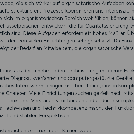
erewege, die sich stärker auf organisatorische Aufgaben ko
äufe strukturieren, Prozesse koordinieren und interdiszip
 sich im organisatorischen Bereich wohlfühlen, können si
chlüsselpersonen entwickeln, die für Qualitätssicherung, 
lich sind. Diese Aufgaben erfordern ein hohes Maß an Üb
werden von vielen Einrichtungen sehr geschätzt. Da Fun
eigt der Bedarf an Mitarbeitern, die organisatorische V
bt sich aus der zunehmenden Technisierung moderner Funkt
erte Diagnostikverfahren und computergestützte Geräte 
isches Interesse mitbringen und bereit sind, sich in komp
liche Chancen. Viele Einrichtungen suchen gezielt nach Mita
h technisches Verständnis mitbringen und dadurch komp
s Fachwissen und Technikkompetenz macht den Funktions
al und stabilen Perspektiven.
onsbereichen eröffnen neue Karrierewege