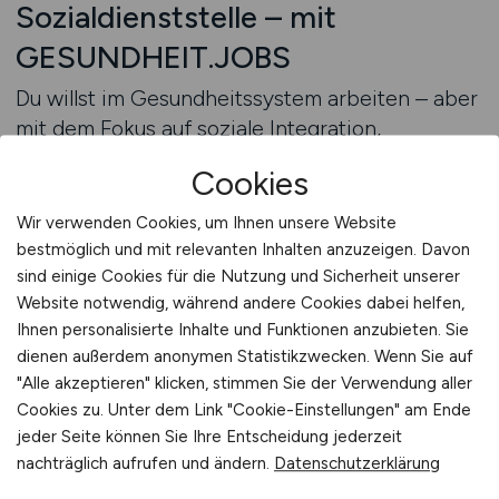
Sozialdienststelle – mit
GESUNDHEIT.JOBS
Du willst im Gesundheitssystem arbeiten – aber
mit dem Fokus auf soziale Integration,
Nachsorge und Versorgungssicherheit? Dann
Cookies
nutze den Jobfinder auf GESUNDHEIT.JOBS.
Gib deinen Abschluss, deine Berufserfahrung
Wir verwenden Cookies, um Ihnen unsere Website
und deine Wunschregion ein – und finde
bestmöglich und mit relevanten Inhalten anzuzeigen. Davon
fundierte Stellenangebote im medizinisch-
sind einige Cookies für die Nutzung und Sicherheit unserer
Website notwendig, während andere Cookies dabei helfen,
sozialen Bereich. Ob als Sozialarbeiter mit
Ihnen personalisierte Inhalte und Funktionen anzubieten. Sie
klinischer Erfahrung, als Berufsanfänger mit B.A.
dienen außerdem anonymen Statistikzwecken. Wenn Sie auf
Soziale Arbeit oder als Wiedereinsteiger mit
"Alle akzeptieren" klicken, stimmen Sie der Verwendung aller
Beratungsprofil: Der Jobfinder zeigt dir, wo du
Cookies zu. Unter dem Link "Cookie-Einstellungen" am Ende
gebraucht wirst – strukturiert, datensicher,
jeder Seite können Sie Ihre Entscheidung jederzeit
zielgenau.
nachträglich aufrufen und ändern.
Datenschutzerklärung