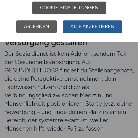
Zum Jobfinder
COOKIE-EINSTELLUNGEN
ABLEHNEN
ALLE AKZEPTIEREN
Jetzt mit Sozialkompetenz
Versorgung gestalten
Der Sozialdienst ist kein Add-on, sondern Teil
der Gesundheitsversorgung. Auf
GESUNDHEIT.JOBS findest du Stellenangebote,
die deine Perspektive ernst nehmen, dein
Fachwissen nutzen und dich als
Verbindungsglied zwischen Medizin und
Menschlichkeit positionieren. Starte jetzt deine
Bewerbung – und finde deinen Platz in einem
Bereich, der systemrelevant ist, weil er
Menschen hilft, wieder Fuß zu fassen.