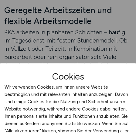
Geregelte Arbeitszeiten und
flexible Arbeitsmodelle
PKA arbeiten in planbaren Schichten – häufig
im Tagesdienst, mit festem Stundenmodell. Ob
in Vollzeit oder Teilzeit, in Kombination mit
Büroarbeit oder rein organisatorisch: Viele
Arbeitgeber bieten dir verlässliche Zeiten und
auf dich abgestimmte Arbeitsmodelle. Auch für
Cookies
Wiedereinsteiger oder Eltern ist der Beruf
Wir verwenden Cookies, um Ihnen unsere Website
attraktiv und gut strukturiert.
bestmöglich und mit relevanten Inhalten anzuzeigen. Davon
sind einige Cookies für die Nutzung und Sicherheit unserer
Jetzt PKA-Stellenangebote finden
Website notwendig, während andere Cookies dabei helfen,
Ihnen personalisierte Inhalte und Funktionen anzubieten. Sie
dienen außerdem anonymen Statistikzwecken. Wenn Sie auf
Aufstieg in Organisation und
"Alle akzeptieren" klicken, stimmen Sie der Verwendung aller