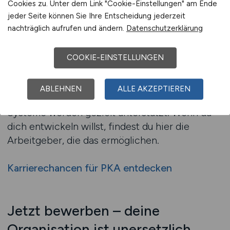
Cookies zu. Unter dem Link "Cookie-Einstellungen" am Ende
Verwaltung
jeder Seite können Sie Ihre Entscheidung jederzeit
Viele Apotheken fördern die Weiterqualifikation
nachträglich aufrufen und ändern.
Datenschutzerklärung
von PKA – etwa zur Filialorganisation, zur
Apothekenassistenz, zur QM-Beauftragten oder
COOKIE-EINSTELLUNGEN
in Richtung Personalverantwortung. Auch
Spezialisierungen auf bestimmte
ABLEHNEN
ALLE AKZEPTIEREN
Warenbereiche oder die Betreuung digitaler
Systeme werden gezielt unterstützt. Wenn du
dich entwickeln willst, findest du hier die
Arbeitgeber, die das ermöglichen.
Karrierechancen für PKA entdecken
Jetzt bewerben – deine
Organisation ist unersetzlich