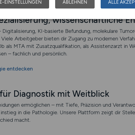
E-EINSTELLUNGEN
ABLEHNEN
ALLE AKZEP
ezialisierung, wissenschaftliche E
 Digitalisierung, KI-basierte Befundung, molekulare Tumor
 Viele Arbeitgeber bieten dir Zugang zu modernen Verfah
b als MTA mit Zusatzqualifikation, als Assistenzarzt in We
en – fachlich und persönlich.
gie entdecken
für Diagnostik mit Weitblick
eidungen ermöglichen – mit Tiefe, Präzision und Verantwor
Einstieg in die Pathologie. Unsere Plattform zeigt dir Ste
rschied macht.