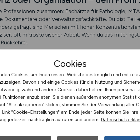
ele Professionen zusammen: Fachärzte für Pathologie, MTA
e Dokumentare oder Verwaltungsfachkräfte. Du bist Teil 
nders gefragt sind Menschen mit hoher Konzentrationsfäh
iser, oft mikroskopischer Arbeit. Wenn du das mitbringst, 
 Rückkehrer.
Cookies
nden Cookies, um Ihnen unsere Website bestmöglich und mit rele
eit und modernste Technik
nzuzeigen. Davon sind einige Cookies für die Nutzung und Sicherh
otwendig, während andere Cookies dabei helfen, Ihnen personalisi
u hochstandardisiert – mit automatisierten Färbestatione
nd Funktionen anzubieten. Sie dienen außerdem anonymen Statisti
gebender Analytik. Viele Einrichtungen bieten geregelte A
uf "Alle akzeptieren" klicken, stimmen Sie der Verwendung aller C
esse und langfristige Arbeitsplatzsicherheit. Wer einen ru
Link "Cookie-Einstellungen" am Ende jeder Seite können Sie Ihre
der Pathologie ein strukturiertes Berufsfeld mit Zukunft.
ng jederzeit nachträglich aufrufen und ändern.
Datenschutzerklä
decken