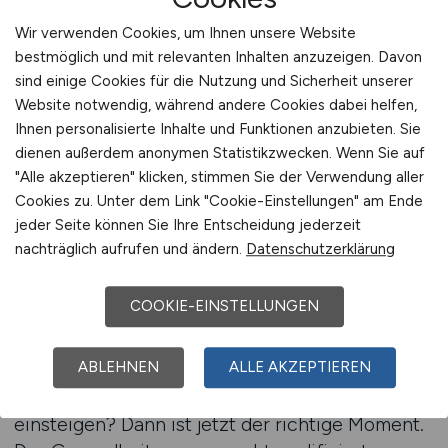
Kurzprofil hinterlassen. Viele Arbeitgeber
Wir verwenden Cookies, um Ihnen unsere Website
bieten inzwischen unkomplizierte
bestmöglich und mit relevanten Inhalten anzuzeigen. Davon
Bewerbungswege – online, mobil oder direkt
sind einige Cookies für die Nutzung und Sicherheit unserer
per Terminvereinbarung. Deine Bewerbung soll
Website notwendig, während andere Cookies dabei helfen,
zu dir passen – wir zeigen dir wie.
Ihnen personalisierte Inhalte und Funktionen anzubieten. Sie
dienen außerdem anonymen Statistikzwecken. Wenn Sie auf
Jetzt direkt bewerben
"Alle akzeptieren" klicken, stimmen Sie der Verwendung aller
Cookies zu. Unter dem Link "Cookie-Einstellungen" am Ende
jeder Seite können Sie Ihre Entscheidung jederzeit
nachträglich aufrufen und ändern.
Datenschutzerklärung
Karriere im Gesundheitswesen –
sicher, relevant,
COOKIE-EINSTELLUNGEN
zukunftsorientiert
Du willst dich weiterentwickeln, deinen Beruf
ABLEHNEN
ALLE AKZEPTIEREN
wechseln oder nach einer Pause wieder
einsteigen? Dann ist jetzt der richtige Moment.