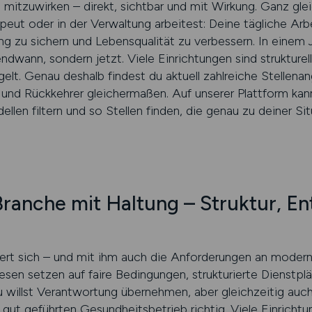
tzuwirken – direkt, sichtbar und mit Wirkung. Ganz gleic
eut oder in der Verwaltung arbeitest: Deine tägliche Arb
ng zu sichern und Lebensqualität zu verbessern. In einem
ndwann, sondern jetzt. Viele Einrichtungen sind strukturell
gelt. Genau deshalb findest du aktuell zahlreiche Stellen
e und Rückkehrer gleichermaßen. Auf unserer Plattform kan
len filtern und so Stellen finden, die genau zu deiner Si
 Branche mit Haltung – Struktur, E
ert sich – und mit ihm auch die Anforderungen an moder
en setzen auf faire Bedingungen, strukturierte Dienstplä
 willst Verantwortung übernehmen, aber gleichzeitig auc
gut geführten Gesundheitsbetrieb richtig. Viele Einricht