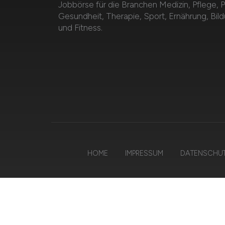
Jobbörse für die Branchen Medizin, Pflege, 
Gesundheit, Therapie, Sport, Ernährung, Bil
und Fitness.
HOME
IMPRESSUM
DATENSCHU
© 20