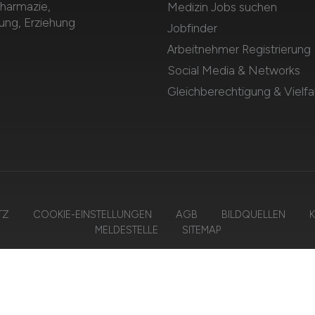
Pharmazie,
Medizin Jobs suchen
dung, Erziehung
Jobfinder
Arbeitnehmer Registrierung
Social Media & Networks
Gleichberechtigung & Vielfal
TZ
COOKIE-EINSTELLUNGEN
AGB
BILDQUELLEN
K
MELDESTELLE
SITEMAP
26 GESUNDHEIT.JOBS – ZIEGELER MEDIEN GMBH • Alle Rechte vorbeha