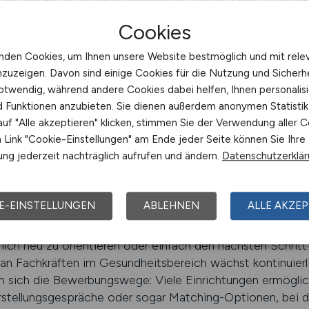
funktioniert, wenn Mitarbeitende nicht ausgebrannt werden
Cookies
 Dienst, in der Physiotherapie oder in der medizinischen I
ildungsoptionen, Unterstützung bei der Spezialisierung ode
nden Cookies, um Ihnen unsere Website bestmöglich und mit rele
einstieg nach Elternzeit oder Krankheit ist in vielen Betri
nzuzeigen. Davon sind einige Cookies für die Nutzung und Sicherh
tenschaften und begleitenden Angeboten. Unsere Stellen
otwendig, während andere Cookies dabei helfen, Ihnen personalisi
t, klar und ohne leere Versprechungen.
nd Funktionen anzubieten. Sie dienen außerdem anonymen Statisti
uf "Alle akzeptieren" klicken, stimmen Sie der Verwendung aller C
Link "Cookie-Einstellungen" am Ende jeder Seite können Sie Ihre
ng jederzeit nachträglich aufrufen und ändern.
Datenschutzerklä
für einen Beruf, der gebraucht wir
E-EINSTELLUNGEN
ABLEHNEN
ALLE AKZEP
lich neu zu orientieren oder einfach den nächsten Schritt g
f an Fachkräften im Gesundheitsbereich wächst kontinuierl
ren sich die Bewerbungswege: Viele Einrichtungen ermögl
rstellungsgespräche oder sogar Matching-Optionen, bei de