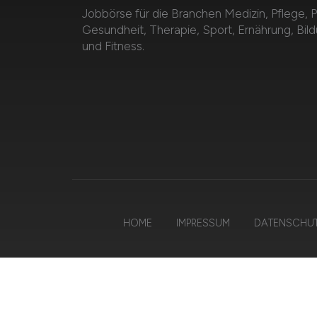
Jobbörse für die Branchen Medizin, Pflege, 
Gesundheit, Therapie, Sport, Ernährung, Bil
und Fitness.
HOME
IMPRESSUM
DATENSCHU
© 20