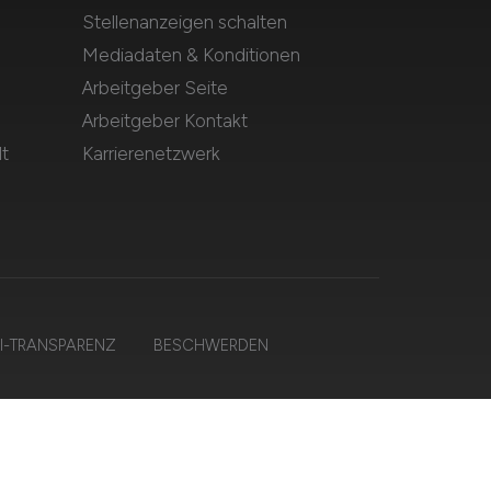
Stellenanzeigen schalten
Mediadaten & Konditionen
Arbeitgeber Seite
Arbeitgeber Kontakt
t
Karrierenetzwerk
I-TRANSPARENZ
BESCHWERDEN
lten.