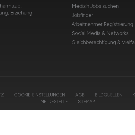
Pharmazie,
Medizin Jobs suchen
dung, Erziehung
Jobfinder
Arbeitnehmer Registrierung
Social Media & Networks
Gleichberechtigung & Vielfal
TZ
COOKIE-EINSTELLUNGEN
AGB
BILDQUELLEN
K
MELDESTELLE
SITEMAP
26 GESUNDHEIT.JOBS – ZIEGELER MEDIEN GMBH • Alle Rechte vorbeha