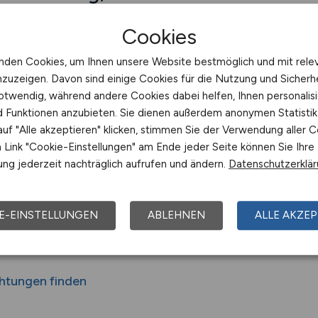
 hast, mit Menschen mit Einschränkungen arbeitest oder 
Cookies
 findest du Stellenangebote mit Sinn, Struktur und echtem 
rrierefreiheit achtet, soziale Verantwortung übernimmt und
nden Cookies, um Ihnen unsere Website bestmöglich und mit rele
nzuzeigen. Davon sind einige Cookies für die Nutzung und Sicherh
otwendig, während andere Cookies dabei helfen, Ihnen personalisi
nd Funktionen anzubieten. Sie dienen außerdem anonymen Statisti
uf "Alle akzeptieren" klicken, stimmen Sie der Verwendung aller C
Link "Cookie-Einstellungen" am Ende jeder Seite können Sie Ihre
im Team – und braucht gute Arbei
ng jederzeit nachträglich aufrufen und ändern.
Datenschutzerklä
 Rahmenbedingungen: ergonomische Arbeitsplätze, verstän
chtungen bieten heute genau das – mit Unterstützung durch
E-EINSTELLUNGEN
ABLEHNEN
ALLE AKZEP
tenzsystemen. Du willst nicht erklären, warum du dabei b
ichtungen finden