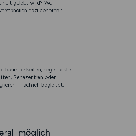
eiheit gelebt wird? Wo
tverständlich dazugehören?
eie Räumlichkeiten, angepasste
tätten, Rehazentren oder
rieren – fachlich begleitet,
erall möglich