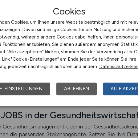
Cookies
mie: Effizienz und Kostenbewusst
nden Cookies, um Ihnen unsere Website bestmöglich und mit rele
nzuzeigen. Davon sind einige Cookies für die Nutzung und Sicherh
n
otwendig, während andere Cookies dabei helfen, Ihnen personalisi
ine immer größere Rolle im Gesundheitswesen, um die Eff
nd Funktionen anzubieten. Sie dienen außerdem anonymen Statisti
 Versorgung zu sichern. Ob als Gesundheitsökonom, in der 
uf "Alle akzeptieren" klicken, stimmen Sie der Verwendung aller C
SUNDHEIT.JOBS finden Sie gezielt Stellenangebote für F
Link "Cookie-Einstellungen" am Ende jeder Seite können Sie Ihre
tise im Gesundheitsbereich einbringen möchten.
ng jederzeit nachträglich aufrufen und ändern.
Datenschutzerklä
E-EINSTELLUNGEN
ABLEHNEN
ALLE AKZEP
OBS in der Gesundheitswirtschaf
 im Gesundheitsmanagement oder in der Gesundheitsökono
n die passenden Stellenangebote. Setzen Sie Ihre Fü