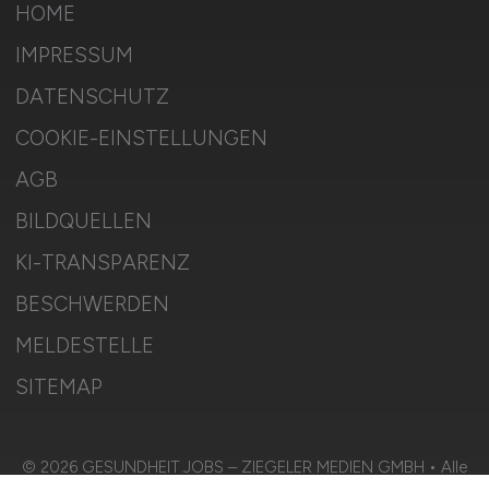
HOME
IMPRESSUM
DATENSCHUTZ
COOKIE-EINSTELLUNGEN
AGB
BILDQUELLEN
KI-TRANSPARENZ
BESCHWERDEN
MELDESTELLE
SITEMAP
© 2026 GESUNDHEIT.JOBS – ZIEGELER MEDIEN GMBH • Alle
Rechte vorbehalten.