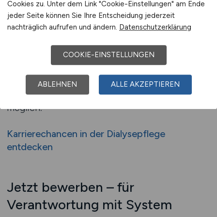
Dialysepflege ist ein wachsender Sektor – mit
Cookies zu. Unter dem Link "Cookie-Einstellungen" am Ende
vielen Spezialisierungsmöglichkeiten. Ob
jeder Seite können Sie Ihre Entscheidung jederzeit
nachträglich aufrufen und ändern.
Datenschutzerklärung
nephrologische Zusatzqualifikation, Schulungen
in der Heimdialyse, Anleitung von
Auszubildenden oder Mitwirkung in der
COOKIE-EINSTELLUNGEN
Patientenaufklärung: Viele Arbeitgeber fördern
dich gezielt und langfristig. Auch Entwicklung in
ABLEHNEN
ALLE AKZEPTIEREN
Richtung Teamleitung oder Koordination ist
möglich.
Karrierechancen in der Dialysepflege
entdecken
Jetzt bewerben – für
Verantwortung mit System