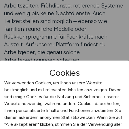
Arbeitszeiten, Frühdienste, rotierende Systeme
und wenig bis keine Nachtdienste. Auch
Teilzeitstellen sind möglich – ebenso wie
familienfreundliche Modelle oder
Rückkehrprogramme für Fachkräfte nach
Auszeit. Auf unserer Plattform findest du
Arbeitgeber, die genau solche
Arbeitsbedingungen schaffen.
Cookies
Jetzt Dialysepflege-Stellenangebote finden
Wir verwenden Cookies, um Ihnen unsere Website
bestmöglich und mit relevanten Inhalten anzuzeigen. Davon
sind einige Cookies für die Nutzung und Sicherheit unserer
Weiterbildung und
Website notwendig, während andere Cookies dabei helfen,
Spezialisierung auf
Ihnen personalisierte Inhalte und Funktionen anzubieten. Sie
dienen außerdem anonymen Statistikzwecken. Wenn Sie auf
Nierenheilkunde
"Alle akzeptieren" klicken, stimmen Sie der Verwendung aller