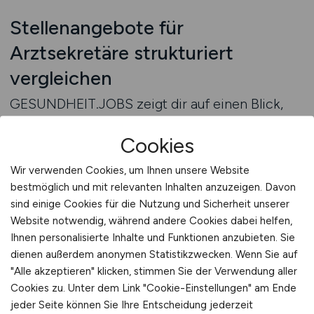
Stellenangebote für
Arztsekretäre strukturiert
vergleichen
GESUNDHEIT.JOBS zeigt dir auf einen Blick,
welche Rahmenbedingungen dich erwarten:
Cookies
Schreibsysteme, Berichtsumfang,
Teamschnittstellen, Arbeitsmodelle und
Wir verwenden Cookies, um Ihnen unsere Website
Anforderungen an medizinische Nomenklatur.
bestmöglich und mit relevanten Inhalten anzuzeigen. Davon
Du kannst gezielt vergleichen, ob ein Haus
sind einige Cookies für die Nutzung und Sicherheit unserer
digitale Spracherkennung nutzt, ob du ärztlich
Website notwendig, während andere Cookies dabei helfen,
zuarbeitest oder selbstständig dokumentierst
Ihnen personalisierte Inhalte und Funktionen anzubieten. Sie
und wie dein Beitrag in die Patientenversorgung
dienen außerdem anonymen Statistikzwecken. Wenn Sie auf
"Alle akzeptieren" klicken, stimmen Sie der Verwendung aller
eingebettet ist. Die Bewerbung erfolgt direkt –
Cookies zu. Unter dem Link "Cookie-Einstellungen" am Ende
ohne Vermittlungsplattform, mit allen
jeder Seite können Sie Ihre Entscheidung jederzeit
Informationen vorab. So triffst du eine