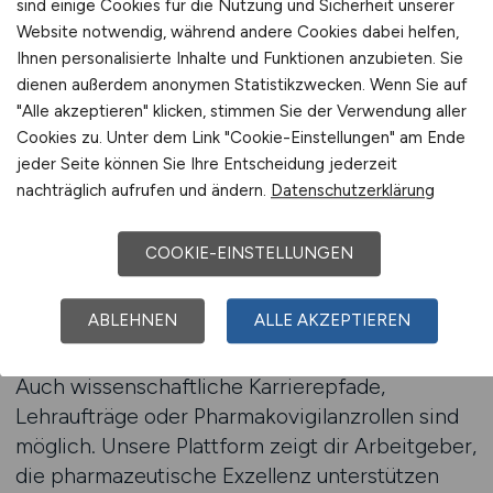
Klinikapotheken oder in der pharmazeutischen
sind einige Cookies für die Nutzung und Sicherheit unserer
Website notwendig, während andere Cookies dabei helfen,
Industrie.
Ihnen personalisierte Inhalte und Funktionen anzubieten. Sie
dienen außerdem anonymen Statistikzwecken. Wenn Sie auf
Jetzt Apotheker-Stellenangebote finden
"Alle akzeptieren" klicken, stimmen Sie der Verwendung aller
Cookies zu. Unter dem Link "Cookie-Einstellungen" am Ende
jeder Seite können Sie Ihre Entscheidung jederzeit
Fortbildungen, Spezialisierungen
nachträglich aufrufen und ändern.
Datenschutzerklärung
und akademische Wege
COOKIE-EINSTELLUNGEN
Viele Arbeitgeber fördern gezielt
Weiterbildungen: z. B. im Bereich AMTS,
ABLEHNEN
ALLE AKZEPTIEREN
onkologische Pharmazie, Ernährung,
Digitalisierung oder in der Rezepturherstellung.
Auch wissenschaftliche Karrierepfade,
Lehraufträge oder Pharmakovigilanzrollen sind
möglich. Unsere Plattform zeigt dir Arbeitgeber,
die pharmazeutische Exzellenz unterstützen