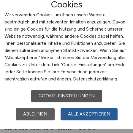
Bewerberkreis, sondern stärkt auch die
Cookies
Arbeitgebermarke. Digitale Pflege ist mehr als
Wir verwenden Cookies, um Ihnen unsere Website
Technik – sie ist ein Weg zu mehr Flexibilität,
bestmöglich und mit relevanten Inhalten anzuzeigen. Davon
Lebensqualität und Zufriedenheit im Beruf.
sind einige Cookies für die Nutzung und Sicherheit unserer
Website notwendig, während andere Cookies dabei helfen,
Ihnen personalisierte Inhalte und Funktionen anzubieten. Sie
Jetzt Beratung zur Telepflege-Rekrutierung
dienen außerdem anonymen Statistikzwecken. Wenn Sie auf
anfragen
"Alle akzeptieren" klicken, stimmen Sie der Verwendung aller
Cookies zu. Unter dem Link "Cookie-Einstellungen" am Ende
jeder Seite können Sie Ihre Entscheidung jederzeit
nachträglich aufrufen und ändern.
Datenschutzerklärung
Mit GESUNDHEIT.JOBS
Telepflege-Fachkräfte erreichen
COOKIE-EINSTELLUNGEN
Die Nachfrage nach qualifizierten Pflegekräften
mit digitaler Kompetenz wächst stetig – und
ABLEHNEN
ALLE AKZEPTIEREN
GESUNDHEIT.JOBS ist die Plattform, auf der
Sie diese Talente erreichen. Ob Sie