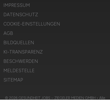
IMPRESSUM
DATENSCHUTZ
COOKIE-EINSTELLUNGEN
AGB
BILDQUELLEN
KI-TRANSPARENZ
BESCHWERDEN
MELDESTELLE
SITEMAP
© 2026 GESUNDHEIT.JOBS – ZIEGELER MEDIEN GMBH • Alle
Rechte vorbehalten.