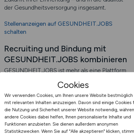
der Gesundheitsversorgung insgesamt.
Stellenanzeigen auf GESUNDHEIT.JOBS
schalten
Recruiting und Bindung mit
GESUNDHEIT.JOBS kombinieren
GESUNDHEIT.JOBS ist mehr als eine Plattform
zur Veröffentlichung von Stellenanzeigen – sie
Cookies
ist ein strategisches Werkzeug zur Kombination
von Recruiting und Talentbindung. Durch die
Wir verwenden Cookies, um Ihnen unsere Website bestmöglich
Spezialisierung auf das Gesundheitswesen
mit relevanten Inhalten anzuzeigen. Davon sind einige Cookies 
bietet sie Arbeitgebern die Möglichkeit, gezielt
die Nutzung und Sicherheit unserer Website notwendig, währe
andere Cookies dabei helfen, Ihnen personalisierte Inhalte und
jene Menschen zu erreichen, die langfristig zum
Funktionen anzubieten. Sie dienen außerdem anonymen
Unternehmen passen. Das schafft die
Statistikzwecken. Wenn Sie auf "Alle akzeptieren" klicken, stim