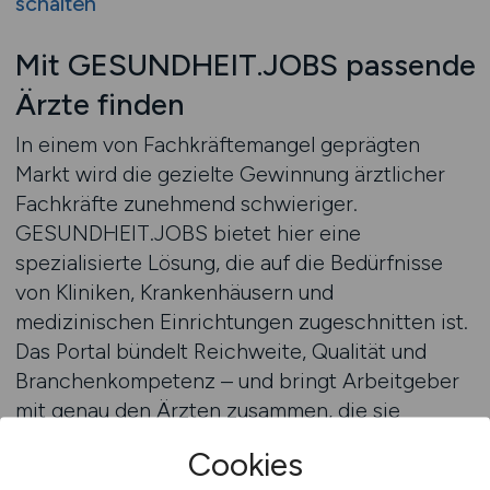
schalten
Mit GESUNDHEIT.JOBS passende
Ärzte finden
In einem von Fachkräftemangel geprägten
Markt wird die gezielte Gewinnung ärztlicher
Fachkräfte zunehmend schwieriger.
GESUNDHEIT.JOBS bietet hier eine
spezialisierte Lösung, die auf die Bedürfnisse
von Kliniken, Krankenhäusern und
medizinischen Einrichtungen zugeschnitten ist.
Das Portal bündelt Reichweite, Qualität und
Branchenkompetenz – und bringt Arbeitgeber
mit genau den Ärzten zusammen, die sie
suchen.
Cookies