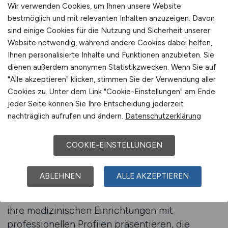
Die Spezialisierung auf das Gesundheitswesen
Wir verwenden Cookies, um Ihnen unsere Website
ist der entscheidende Unterschied zu
bestmöglich und mit relevanten Inhalten anzuzeigen. Davon
allgemeinen Jobbörsen. Während dort
sind einige Cookies für die Nutzung und Sicherheit unserer
Website notwendig, während andere Cookies dabei helfen,
Anzeigen im Überangebot untergehen, erreicht
Ihnen personalisierte Inhalte und Funktionen anzubieten. Sie
GESUNDHEIT.JOBS ausschließlich
dienen außerdem anonymen Statistikzwecken. Wenn Sie auf
medizinisches Fachpersonal. Fachärzte,
"Alle akzeptieren" klicken, stimmen Sie der Verwendung aller
Oberärzte, Chefärzte und Assistenzärzte
Cookies zu. Unter dem Link "Cookie-Einstellungen" am Ende
nutzen die Plattform, um gezielt nach
jeder Seite können Sie Ihre Entscheidung jederzeit
passenden Positionen zu suchen. Für
nachträglich aufrufen und ändern.
Datenschutzerklärung
Arbeitgeber bedeutet das: weniger Streuverlust,
schnellere Ergebnisse und qualifizierte
COOKIE-EINSTELLUNGEN
Bewerbungen.
ABLEHNEN
ALLE AKZEPTIEREN
Ein weiterer Vorteil liegt in der
Darstellungsmöglichkeit. Arbeitgeber können
ihre medizinischen Einrichtungen mit
professionellen Profilen präsentieren, die