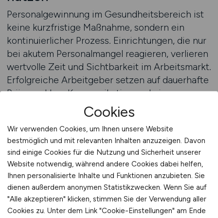
Personalgewinnung im Gesundheitsbereich ist
keine kurzfristige Maßnahme, sondern ein
kontinuierlicher Prozess. Einrichtungen, die nur
bei akutem Personalmangel reagieren, verlieren
wertvolle Zeit und Sichtbarkeit im Arbeitsmarkt.
Erfolgreiche Arbeitgeber setzen auf dauerhafte
Präsenz, klare Kommunikation und eine
konsistente Positionierung als Arbeitgeber im
Cookies
Gesundheitswesen. Die allgemeine Nutzung von
Wir verwenden Cookies, um Ihnen unsere Website
Personalgewinnung bedeutet, kontinuierlich
bestmöglich und mit relevanten Inhalten anzuzeigen. Davon
sichtbar zu bleiben und potenzielle Bewerber
sind einige Cookies für die Nutzung und Sicherheit unserer
regelmäßig zu erreichen, auch wenn aktuell
Website notwendig, während andere Cookies dabei helfen,
keine akute Vakanz besteht.
Ihnen personalisierte Inhalte und Funktionen anzubieten. Sie
dienen außerdem anonymen Statistikzwecken. Wenn Sie auf
GESUNDHEIT.JOBS unterstützt Arbeitgeber
"Alle akzeptieren" klicken, stimmen Sie der Verwendung aller
dabei, Personalgewinnung langfristig und
Cookies zu. Unter dem Link "Cookie-Einstellungen" am Ende