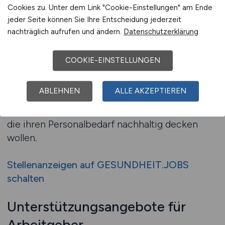
Cookies zu. Unter dem Link "Cookie-Einstellungen" am Ende
Arbeitgeber, die diese Sichtbarkeit konsequent
jeder Seite können Sie Ihre Entscheidung jederzeit
nutzen, positionieren sich als verlässliche
nachträglich aufrufen und ändern.
Datenschutzerklärung
Partner im Gesundheitswesen und schaffen
eine Grundlage, die nicht nur kurzfristige,
COOKIE-EINSTELLUNGEN
sondern auch langfristige Erfolge ermöglicht.
Die gezielte Ausschreibung für Pflegekräfte ist
ABLEHNEN
ALLE AKZEPTIEREN
somit ein zentraler Baustein im modernen
Recruiting und unverzichtbar für Einrichtungen,
die ihren Personalbedarf nachhaltig decken
wollen.
Stellenanzeigen auf GESUNDHEIT.JOBS
schalten
Unterstützungsangebote für
Arbeitgeber