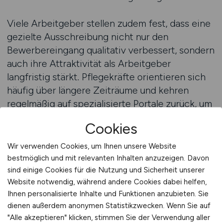
Viele Arbeitgeber stellen zudem fest, dass eine
gezielte Ausschreibung nicht nur den
Bewerbereingang qualitativ verbessert, sondern
auch ihre Attraktivität als Arbeitgeber
langfristig stärkt. Pflegekräfte orientieren sich
häufig über längere Zeiträume und kehren
regelmäßig auf spezialisierte Portale zurück, um
sich über neue berufliche Möglichkeiten zu
Cookies
informieren. Arbeitgeber, die dauerhaft sichtbar
bleiben, profitieren daher von einem
Wir verwenden Cookies, um Ihnen unsere Website
langfristigen Wahrnehmungseffekt. Die
bestmöglich und mit relevanten Inhalten anzuzeigen. Davon
Veröffentlichung auf GESUNDHEIT.JOBS
sind einige Cookies für die Nutzung und Sicherheit unserer
Website notwendig, während andere Cookies dabei helfen,
unterstützt diese Entwicklung, da sie Präsenz
Ihnen personalisierte Inhalte und Funktionen anzubieten. Sie
genau an dem Ort schafft, an dem Pflegekräfte
dienen außerdem anonymen Statistikzwecken. Wenn Sie auf
ihre berufliche Orientierung beginnen.
"Alle akzeptieren" klicken, stimmen Sie der Verwendung aller