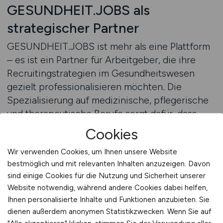
GESUNDHEIT.JOBS als
strategischer Partner
GESUNDHEIT.JOBS ist mehr als eine Plattform
– es ist ein Partner für Arbeitgeber, die ihre
Recruitingstrategien im Gesundheitswesen
gezielt professionalisieren möchten. Die
Spezialisierung auf medizinische, pflegerische
und therapeutische Berufe sorgt dafür, dass
Stellenanzeigen genau dort erscheinen, wo sie
Cookies
relevant sind. Arbeitgeber können ihre
Wir verwenden Cookies, um Ihnen unsere Website
Anzeigen professionell veröffentlichen lassen
bestmöglich und mit relevanten Inhalten anzuzeigen. Davon
und dadurch sicherstellen, dass sie die
sind einige Cookies für die Nutzung und Sicherheit unserer
Fachkräfte erreichen, die sie wirklich suchen.
Website notwendig, während andere Cookies dabei helfen,
Diese gezielte Sichtbarkeit ist der
Ihnen personalisierte Inhalte und Funktionen anzubieten. Sie
entscheidende Vorteil gegenüber allgemeinen
dienen außerdem anonymen Statistikzwecken. Wenn Sie auf
Jobbörsen, die den Gesundheitssektor nur am