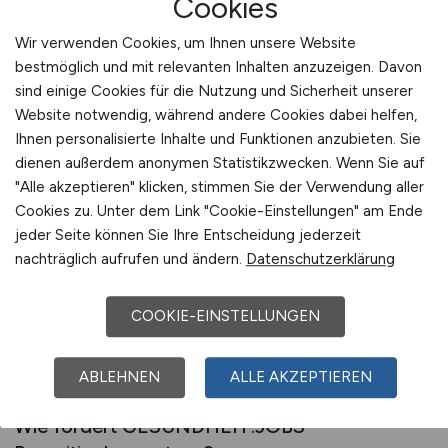
Cookies
klassischen Methoden arbeiten, bietet die
Wir verwenden Cookies, um Ihnen unsere Website
Spezialisierung auf branchenspezifische
bestmöglich und mit relevanten Inhalten anzuzeigen. Davon
Plattformen wie GESUNDHEIT.JOBS einen
sind einige Cookies für die Nutzung und Sicherheit unserer
klaren Fortschritt.
Website notwendig, während andere Cookies dabei helfen,
Ihnen personalisierte Inhalte und Funktionen anzubieten. Sie
GESUNDHEIT.JOBS ist die beste Jobbörse für
dienen außerdem anonymen Statistikzwecken. Wenn Sie auf
das Gesundheitswesen, weil sie Qualität,
"Alle akzeptieren" klicken, stimmen Sie der Verwendung aller
Reichweite und Fachfokus miteinander
Cookies zu. Unter dem Link "Cookie-Einstellungen" am Ende
verbindet. Arbeitgeber, die ihre Anzeigen hier
jeder Seite können Sie Ihre Entscheidung jederzeit
nachträglich aufrufen und ändern.
Datenschutzerklärung
veröffentlichen, profitieren von einem
professionellen Umfeld, das gezielt Fachkräfte
anspricht. Die Plattform ist darauf ausgelegt,
COOKIE-EINSTELLUNGEN
Recruitingprozesse zu vereinfachen und
Bewerberqualität zu erhöhen.
ABLEHNEN
ALLE AKZEPTIEREN
Wie fördert GESUNDHEIT.JOBS