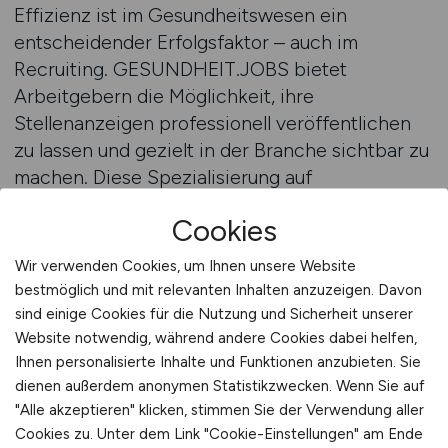
Effizienz ist im Gesundheitswesen ein
entscheidender Erfolgsfaktor – auch im
Recruiting. GESUNDHEIT.JOBS bietet
Arbeitgebern die Möglichkeit, ihre
Stellenanzeigen professionell veröffentlichen
zu lassen und gezielt in der Branche sichtbar zu
machen. Diese Spezialisierung auf
Gesundheitsberufe ist ein wesentlicher Vorteil
Cookies
gegenüber allgemeinen Jobportalen.
Arbeitgeber erreichen genau die Zielgruppen,
Wir verwenden Cookies, um Ihnen unsere Website
die sie suchen – Pflegekräfte, Ärztinnen,
bestmöglich und mit relevanten Inhalten anzuzeigen. Davon
Therapeuten oder Verwaltungspersonal – und
sind einige Cookies für die Nutzung und Sicherheit unserer
vermeiden unnötige Streuverluste. Das spart
Website notwendig, während andere Cookies dabei helfen,
Ihnen personalisierte Inhalte und Funktionen anzubieten. Sie
Zeit, Ressourcen und sorgt für qualitativ
dienen außerdem anonymen Statistikzwecken. Wenn Sie auf
hochwertige Bewerbungen.
"Alle akzeptieren" klicken, stimmen Sie der Verwendung aller
Cookies zu. Unter dem Link "Cookie-Einstellungen" am Ende
Eine spezialisierte Plattform strukturiert den