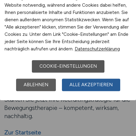
Website notwendig, während andere Cookies dabei helfen,
Beratung anfordern
Ihnen personalisierte Inhalte und Funktionen anzubieten. Sie
dienen außerdem anonymen Statistikzwecken. Wenn Sie auf
"Alle akzeptieren" klicken, stimmen Sie der Verwendung aller
Jetzt Therapiepersonal gewinnen
Cookies zu. Unter dem Link "Cookie-Einstellungen" am Ende
jeder Seite können Sie Ihre Entscheidung jederzeit
– bevor Versorgungslücken
nachträglich aufrufen und ändern.
Datenschutzerklärung
entstehen
Physiotherapeuten sind schwer zu finden –
COOKIE-EINSTELLUNGEN
aber gezielt zu erreichen. Mit
GESUNDHEIT.JOBS rekrutieren Sie Fachkräfte,
ABLEHNEN
ALLE AKZEPTIEREN
die nicht nur arbeiten, sondern weiterdenken.
Starten Sie jetzt Ihre Recruitingstrategie für die
Bewegungstherapie – kompetent, wirksam,
nachhaltig.
Zur Startseite