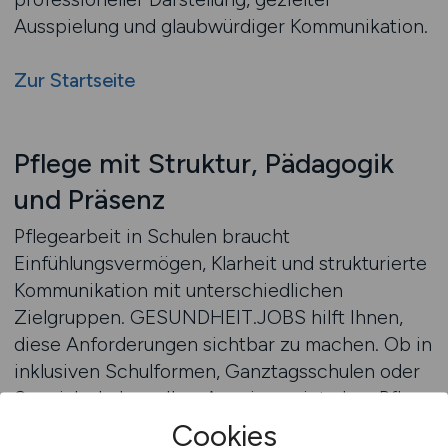
Ausspielung und glaubwürdiger Kommunikation.
Zur Startseite
Pflege mit Struktur, Pädagogik
und Präsenz
Pflegearbeit in Schulen braucht
Einfühlungsvermögen, Klarheit und strukturierte
Kommunikation mit unterschiedlichen
Zielgruppen. GESUNDHEIT.JOBS hilft Ihnen,
diese Anforderungen sichtbar zu machen. Ob in
inklusiven Schulformen, Ganztagsschulen oder
Spezialschulen – Ihre Anzeige zeigt, dass Pflege
bei Ihnen nicht isoliert arbeitet, sondern Teil
Cookies