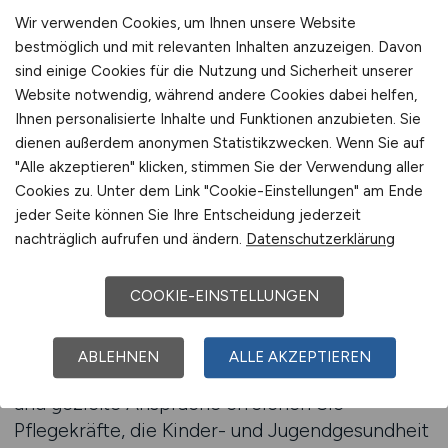
eines lebendigen Miteinanders ist. So gewinnen
Wir verwenden Cookies, um Ihnen unsere Website
Sie Menschen, die in Bildungsprozesse
bestmöglich und mit relevanten Inhalten anzuzeigen. Davon
investieren – mit pflegerischem Blick und
sind einige Cookies für die Nutzung und Sicherheit unserer
gesellschaftlicher Haltung.
Website notwendig, während andere Cookies dabei helfen,
Ihnen personalisierte Inhalte und Funktionen anzubieten. Sie
Beratung anfordern
dienen außerdem anonymen Statistikzwecken. Wenn Sie auf
"Alle akzeptieren" klicken, stimmen Sie der Verwendung aller
Cookies zu. Unter dem Link "Cookie-Einstellungen" am Ende
jeder Seite können Sie Ihre Entscheidung jederzeit
Nachhaltiges Recruiting für
nachträglich aufrufen und ändern.
Datenschutzerklärung
Gesundheit in der Schule
Mit GESUNDHEIT.JOBS etablieren Sie sich als
COOKIE-EINSTELLUNGEN
moderner Arbeitgeber für Pflege im
Bildungssystem. Durch fachlich fundierte
ABLEHNEN
ALLE AKZEPTIEREN
Kommunikation, kontinuierliche Sichtbarkeit
und gezielte Ansprache erreichen Sie
Pflegekräfte, die Kinder- und Jugendgesundheit