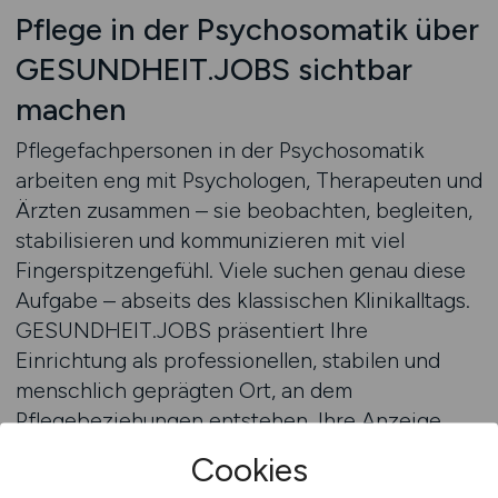
Pflege in der Psychosomatik über
GESUNDHEIT.JOBS sichtbar
machen
Pflegefachpersonen in der Psychosomatik
arbeiten eng mit Psychologen, Therapeuten und
Ärzten zusammen – sie beobachten, begleiten,
stabilisieren und kommunizieren mit viel
Fingerspitzengefühl. Viele suchen genau diese
Aufgabe – abseits des klassischen Klinikalltags.
GESUNDHEIT.JOBS präsentiert Ihre
Einrichtung als professionellen, stabilen und
menschlich geprägten Ort, an dem
Pflegebeziehungen entstehen. Ihre Anzeige
wird dort ausgespielt, wo Pflegefachkräfte mit
Cookies
Haltung, Empathie und Interesse an