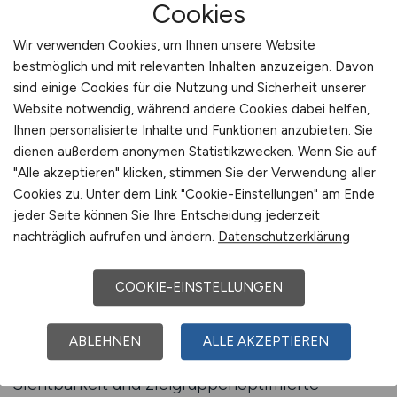
Cookies
überzeugt genau die Pflegefachpersonen, die
auf Augenhöhe mit therapeutischen
Wir verwenden Cookies, um Ihnen unsere Website
bestmöglich und mit relevanten Inhalten anzuzeigen. Davon
Berufsgruppen agieren wollen.
sind einige Cookies für die Nutzung und Sicherheit unserer
Website notwendig, während andere Cookies dabei helfen,
Beratung anfordern
Ihnen personalisierte Inhalte und Funktionen anzubieten. Sie
dienen außerdem anonymen Statistikzwecken. Wenn Sie auf
"Alle akzeptieren" klicken, stimmen Sie der Verwendung aller
Pflege-Recruiting für
Cookies zu. Unter dem Link "Cookie-Einstellungen" am Ende
jeder Seite können Sie Ihre Entscheidung jederzeit
neurologische Reha-Teams
nachträglich aufrufen und ändern.
Datenschutzerklärung
aufbauen
GESUNDHEIT.JOBS ist Ihr Partner beim
COOKIE-EINSTELLUNGEN
nachhaltigen Aufbau eines starken Teams in der
neurologischen Rehabilitation. Durch fachlich
ABLEHNEN
ALLE AKZEPTIEREN
fokussierte Stellenanzeigen, dauerhafte
Sichtbarkeit und zielgruppenoptimierte