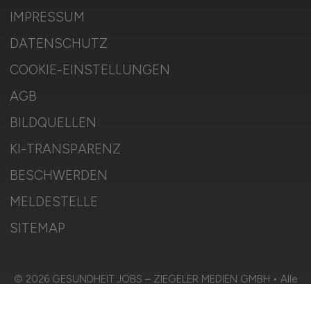
IMPRESSUM
DATENSCHUTZ
COOKIE-EINSTELLUNGEN
AGB
BILDQUELLEN
KI-TRANSPARENZ
BESCHWERDEN
MELDESTELLE
SITEMAP
© 2026 GESUNDHEIT.JOBS – ZIEGELER MEDIEN GMBH • Alle
Rechte vorbehalten.