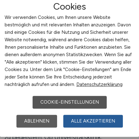
Cookies
authentischen Informationen über Ihre
Pflegestandards. So entsteht ein glaubwürdiger
Wir verwenden Cookies, um Ihnen unsere Website
Eindruck, der Pflegekräfte nicht nur anspricht,
bestmöglich und mit relevanten Inhalten anzuzeigen. Davon
sondern auch überzeugt.
sind einige Cookies für die Nutzung und Sicherheit unserer
Website notwendig, während andere Cookies dabei helfen,
Beratung anfordern
Ihnen personalisierte Inhalte und Funktionen anzubieten. Sie
dienen außerdem anonymen Statistikzwecken. Wenn Sie auf
"Alle akzeptieren" klicken, stimmen Sie der Verwendung aller
Cookies zu. Unter dem Link "Cookie-Einstellungen" am Ende
Fachpflege in der Herzmedizin
jeder Seite können Sie Ihre Entscheidung jederzeit
strategisch etablieren
nachträglich aufrufen und ändern.
Datenschutzerklärung
Mit GESUNDHEIT.JOBS bauen Sie eine starke
COOKIE-EINSTELLUNGEN
Arbeitgebermarke im Bereich Herzmedizin auf.
Unsere Plattform ermöglicht es Ihnen, Ihre
Spezialisierung sichtbar zu machen und
ABLEHNEN
ALLE AKZEPTIEREN
Pflegekräfte für eine Karriere in der Kardiologie
zu begeistern. Ob Universitätsklinik,