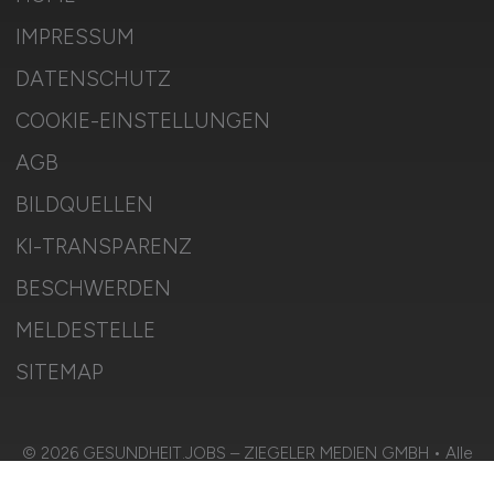
IMPRESSUM
DATENSCHUTZ
COOKIE-EINSTELLUNGEN
AGB
BILDQUELLEN
KI-TRANSPARENZ
BESCHWERDEN
MELDESTELLE
SITEMAP
© 2026 GESUNDHEIT.JOBS – ZIEGELER MEDIEN GMBH • Alle
Rechte vorbehalten.