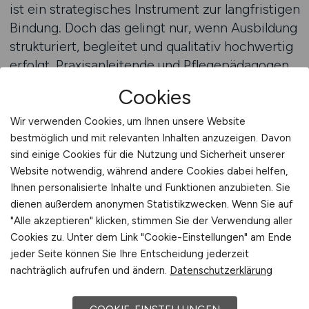
ist ein strategisches Instrument zur langfristigen
Bindung. Doch das gelingt nur, wenn Ausbildung
strukturiert, begleitet und qualitativ hochwertig
erfolgt. Praxisanleitende und Pflegepädagogen
schaffen genau diesen Rahmen.
Cookies
GESUNDHEIT.JOBS unterstützt Sie dabei, diese
Spezialrollen mit Menschen zu besetzen, die
Wir verwenden Cookies, um Ihnen unsere Website
nicht nur fachlich überzeugen, sondern auch
bestmöglich und mit relevanten Inhalten anzuzeigen. Davon
sind einige Cookies für die Nutzung und Sicherheit unserer
Werte und Haltung mitbringen. Durch
Website notwendig, während andere Cookies dabei helfen,
passgenaue Keyword-Strategie, optimierte
Ihnen personalisierte Inhalte und Funktionen anzubieten. Sie
Darstellung und regionale Aussteuerung
dienen außerdem anonymen Statistikzwecken. Wenn Sie auf
gewinnen Sie die Köpfe, die Ihre Zukunft
"Alle akzeptieren" klicken, stimmen Sie der Verwendung aller
ausbilden.
Cookies zu. Unter dem Link "Cookie-Einstellungen" am Ende
jeder Seite können Sie Ihre Entscheidung jederzeit
Beratung anfordern
nachträglich aufrufen und ändern.
Datenschutzerklärung