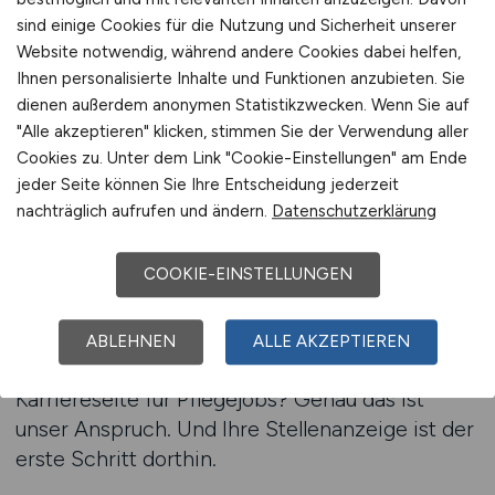
bei der Ausschreibung.
sind einige Cookies für die Nutzung und Sicherheit unserer
Website notwendig, während andere Cookies dabei helfen,
Ihnen personalisierte Inhalte und Funktionen anzubieten. Sie
Das größte Jobportal für
dienen außerdem anonymen Statistikzwecken. Wenn Sie auf
"Alle akzeptieren" klicken, stimmen Sie der Verwendung aller
Pflegejobs – Ihre
Cookies zu. Unter dem Link "Cookie-Einstellungen" am Ende
Personalstrategie beginnt hier
jeder Seite können Sie Ihre Entscheidung jederzeit
nachträglich aufrufen und ändern.
Datenschutzerklärung
GESUNDHEIT.JOBS ist mehr als eine Plattform
– es ist ein strategischer Partner für alle, die
COOKIE-EINSTELLUNGEN
Pflegepersonal suchen. Ob Klinikverbund,
Pflegeheim oder ambulanter Träger: Ihre
Anzeigen erscheinen dort, wo qualifizierte
ABLEHNEN
ALLE AKZEPTIEREN
Pflegekräfte wirklich hinschauen. Beste
Karriereseite für Pflegejobs? Genau das ist
unser Anspruch. Und Ihre Stellenanzeige ist der
erste Schritt dorthin.