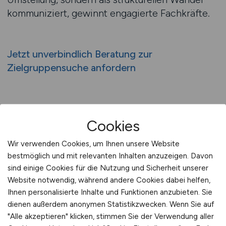
kommuniziert, gewinnt engagierte Fachkräfte.
Jetzt unverbindlich Beratung zur
Zielgruppensuche anfordern
GESUNDHEIT.JOBS: Plattform für
Cookies
moderne Pflegekoordinatoren
Wir verwenden Cookies, um Ihnen unsere Website
Digitale Pflegekoordination ist
bestmöglich und mit relevanten Inhalten anzuzeigen. Davon
erklärungsbedürftig – GESUNDHEIT.JOBS
sind einige Cookies für die Nutzung und Sicherheit unserer
schafft den Raum dafür. Einrichtungen können
Website notwendig, während andere Cookies dabei helfen,
ihre strategischen Rollenprofile gezielt
Ihnen personalisierte Inhalte und Funktionen anzubieten. Sie
darstellen und erreichen genau jene
dienen außerdem anonymen Statistikzwecken. Wenn Sie auf
Bewerberinnen und Bewerber, die koordinative
"Alle akzeptieren" klicken, stimmen Sie der Verwendung aller