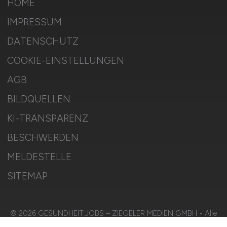
HOME
IMPRESSUM
DATENSCHUTZ
COOKIE-EINSTELLUNGEN
AGB
BILDQUELLEN
KI-TRANSPARENZ
BESCHWERDEN
MELDESTELLE
SITEMAP
© 2026 GESUNDHEIT.JOBS – ZIEGELER MEDIEN GMBH • Alle
Rechte vorbehalten.