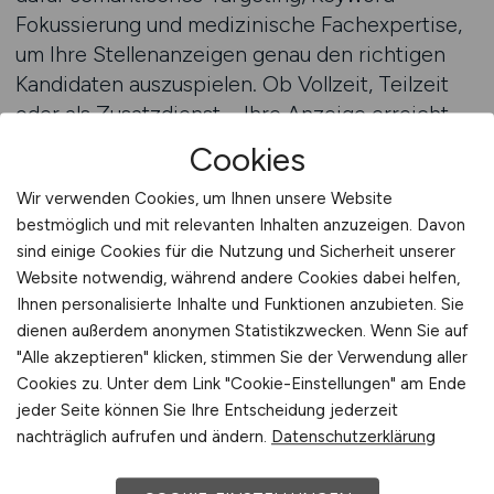
Fokussierung und medizinische Fachexpertise,
um Ihre Stellenanzeigen genau den richtigen
Kandidaten auszuspielen. Ob Vollzeit, Teilzeit
oder als Zusatzdienst – Ihre Anzeige erreicht
Pflegekräfte, die für die Nacht gemacht sind.
Cookies
Mit klarer Sprache, mobilen Formaten und
Wir verwenden Cookies, um Ihnen unsere Website
technischer Präzision.
bestmöglich und mit relevanten Inhalten anzuzeigen. Davon
sind einige Cookies für die Nutzung und Sicherheit unserer
Pflegejob im Nachtdienst bewerben
Website notwendig, während andere Cookies dabei helfen,
Ihnen personalisierte Inhalte und Funktionen anzubieten. Sie
Beratung zur digitalen Ausspielung anfordern
dienen außerdem anonymen Statistikzwecken. Wenn Sie auf
"Alle akzeptieren" klicken, stimmen Sie der Verwendung aller
Cookies zu. Unter dem Link "Cookie-Einstellungen" am Ende
Pflegejob in der Nacht: Vertrauen
jeder Seite können Sie Ihre Entscheidung jederzeit
nachträglich aufrufen und ändern.
Datenschutzerklärung
beginnt bei der Ausschreibung