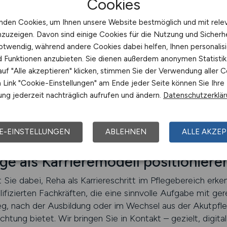
Cookies
und Klarheit Fachkräfte überzeuge
nden Cookies, um Ihnen unsere Website bestmöglich und mit rele
nzuzeigen. Davon sind einige Cookies für die Nutzung und Sicherh
ften mehr als nur klassische Versorgungsarbeit – sie biete
otwendig, während andere Cookies dabei helfen, Ihnen personalisi
re Kompetenzen umfassend einbringen können. Mit GESU
nd Funktionen anzubieten. Sie dienen außerdem anonymen Statisti
feste Dienstzeiten, abgestimmte Abläufe, fachlicher Aust
uf "Alle akzeptieren" klicken, stimmen Sie der Verwendung aller C
re Kommunikation und optisch ansprechende Anzeigen ge
Link "Cookie-Einstellungen" am Ende jeder Seite können Sie Ihre
die sich langfristig einbringen wollen.
ng jederzeit nachträglich aufrufen und ändern.
Datenschutzerklä
E-EINSTELLUNGEN
ABLEHNEN
ALLE AKZEP
ege als Karrieremodell positioniere
e dabei, Reha als Karriereschritt im Pflegebereich erke
lifizierten Fachkräften, die eine sinnvolle Aufgabe mit ge
, nach der Ausbildung oder im Wechsel aus der Akutpfleg
htung bietet. Wir bringen Sie in Kontakt – gezielt, digital,