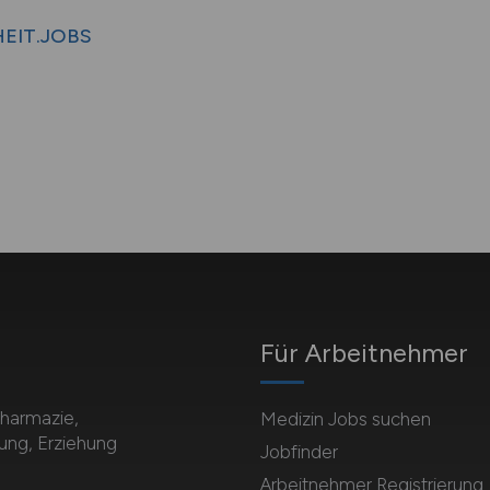
HEIT.JOBS
Für Arbeitnehmer
Pharmazie,
Medizin Jobs suchen
dung, Erziehung
Jobfinder
Arbeitnehmer Registrierung