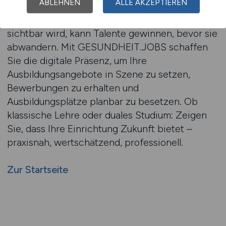
ABLEHNEN
ALLE AKZEPTIEREN
Der Wettbewerb um Pflegekräfte beginnt
immer früher – oft schon in der Schule. Wer hier
sichtbar wird, kann Talente gewinnen, bevor sie
abwandern. Mit GESUNDHEIT.JOBS schaffen
Sie die digitale Präsenz, um Ihre
Ausbildungsangebote in Szene zu setzen,
Bewerbungen zu erhalten und
Ausbildungsplätze planbar zu besetzen. Ob
klassische Lehre oder duales Studium: Zeigen
Sie, dass Ihre Einrichtung Zukunft bietet –
praxisnah, wertschätzend, professionell.
Zur Startseite