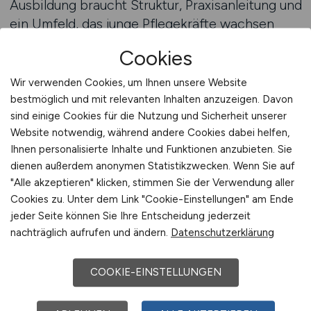
Ausbildung braucht Struktur, Praxisanleitung und
ein Umfeld, das junge Pflegekräfte wachsen
lässt. GESUNDHEIT.JOBS macht Ihre
Cookies
Ausbildungsstruktur sichtbar – mit klarer
Ansprache, inhaltlicher Tiefe und einem
Wir verwenden Cookies, um Ihnen unsere Website
authentischen Arbeitgeberauftritt. Für
bestmöglich und mit relevanten Inhalten anzuzeigen. Davon
Einrichtungen im Mittelstand ist das die Chance,
sind einige Cookies für die Nutzung und Sicherheit unserer
Website notwendig, während andere Cookies dabei helfen,
sich als langfristiger Partner für Fachkräfte zu
Ihnen personalisierte Inhalte und Funktionen anzubieten. Sie
positionieren – nicht am Ende eines
dienen außerdem anonymen Statistikzwecken. Wenn Sie auf
Berufswegs, sondern direkt am Anfang.
"Alle akzeptieren" klicken, stimmen Sie der Verwendung aller
Cookies zu. Unter dem Link "Cookie-Einstellungen" am Ende
Beratung anfordern
jeder Seite können Sie Ihre Entscheidung jederzeit
nachträglich aufrufen und ändern.
Datenschutzerklärung
Zukunft gestalten: Jetzt in duale
COOKIE-EINSTELLUNGEN
Ausbildung investieren