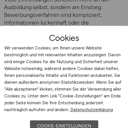
Ausbildung selbst, sondern am Einstieg:
Bewerbungsverfahren sind kompliziert,
Informationen lückenhaft oder die
Kommunikation zu langsam. GESUNDHEIT.JOBS
Cookies
macht Ihre Ausbildungsangebote klickstark –
mit mobiloptimierter Darstellung, klaren
Wir verwenden Cookies, um Ihnen unsere Website
Kontaktwegen und Conversion-freundlichen
bestmöglich und mit relevanten Inhalten anzuzeigen. Davon
Bewerbungswegen. Beste Karriereseite für
sind einige Cookies für die Nutzung und Sicherheit unserer
Pflegejobs – weil Berufseinstieg heute digital
Website notwendig, während andere Cookies dabei helfen,
Ihnen personalisierte Inhalte und Funktionen anzubieten. Sie
startet.
dienen außerdem anonymen Statistikzwecken. Wenn Sie auf
"Alle akzeptieren" klicken, stimmen Sie der Verwendung aller
Cookies zu. Unter dem Link "Cookie-Einstellungen" am Ende
Beratung anfordern
jeder Seite können Sie Ihre Entscheidung jederzeit
nachträglich aufrufen und ändern.
Datenschutzerklärung
Auszubildende nicht nur suchen
COOKIE-EINSTELLUNGEN