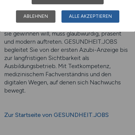
– sondern überzeugen
Pflege-Azubis bringen Potenzial, Neugier und
ABLEHNEN
ALLE AKZEPTIEREN
oft erste Berufserfahrung aus Praktika mit. Wer
sie gewinnen will, muss glaubwürdig, präsent
und modern auftreten. GESUNDHEIT.JOBS
begleitet Sie von der ersten Azubi-Anzeige bis
zur langfristigen Sichtbarkeit als
Ausbildungsbetrieb. Mit Textkompetenz,
medizinischem Fachverständnis und den
digitalen Wegen, auf denen sich Nachwuchs
bewegt.
Zur Startseite von GESUNDHEIT.JOBS