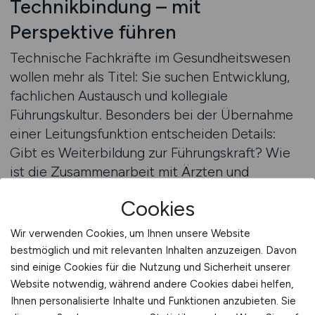
Technikbindung – mit
Perspektive führen
Technische Fachkräfte im Gesundheitswesen
wollen mehr als Titel: Sie suchen Entwicklung,
fachlichen Austausch und kollegiale
Führungskultur. Besonders bei der Übernahme
einer Leitungsfunktion entscheiden Details:
Gibt es Weiterbildung zur Führungskraft? Wie
ist die Zusammenarbeit mit Ärzten und
Laborleitungen organisiert? Welche
Cookies
Perspektiven gibt es für projektbezogene
Aufgaben oder Digitalisierungsvorhaben?
Wir verwenden Cookies, um Ihnen unsere Website
GESUNDHEIT.JOBS formuliert Ihre
bestmöglich und mit relevanten Inhalten anzuzeigen. Davon
Ausschreibungen so, dass sie
sind einige Cookies für die Nutzung und Sicherheit unserer
Leitungspersönlichkeiten in spe ansprechen –
Website notwendig, während andere Cookies dabei helfen,
Ihnen personalisierte Inhalte und Funktionen anzubieten. Sie
verständlich, verbindlich und mit dem