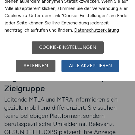
dienen außerdem anonymen Statistikzwecken. Wenn Sie auf
strategischen Blick auf Karriereentwicklung.
"Alle akzeptieren" klicken, stimmen Sie der Verwendung aller
Beste Karriereseite für Pflegejobs – und für
Cookies zu. Unter dem Link "Cookie-Einstellungen" am Ende
technische Leitungskräfte? Genau das bieten
jeder Seite können Sie Ihre Entscheidung jederzeit
wir.
nachträglich aufrufen und ändern.
Datenschutzerklärung
COOKIE-EINSTELLUNGEN
Beratung anfordern
ABLEHNEN
ALLE AKZEPTIEREN
Digitale Präzision für eine präzise
Zielgruppe
Leitende MTLA und MTRA informieren sich
gezielt, mobil und differenziert. Sie suchen
keine beliebigen Plattformen, sondern
berufsspezifische Umfelder mit Relevanz.
GESUNDHEIT.JOBS platziert Ihre Anzeige