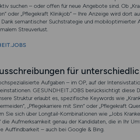
 aktiv suchen – oder offen für neue Angebote sind. Ob „Kr
“ oder „Pflegekraft Klinikjob“ – Ihre Anzeige wird dort a
. Dank semantischer Suchstrategie und mobiloptimierter A
imalem Streuverlust.
HEIT.JOBS
sschreibungen für unterschiedlic
hspezialisierte Aufgaben – im OP, auf der Intensivstati
instationen. GESUNDHEIT.JOBS berücksichtigt diese Dif
sere Struktur erlaubt es, spezifische Keywords wie „Krank
rmeiden“, „Pflegekarriere mit Sinn“ oder „Pflegekraft Quer
ern Sie sich über Longtail-Kombinationen wie „Jobs Kranke
t“ die Aufmerksamkeit genau der Kandidaten, die in Ihr Um
 Auffindbarkeit – auch bei Google & Bing.