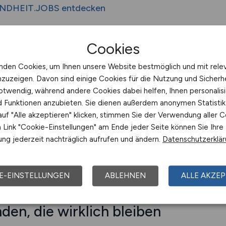
UNDHEIT.JOBS entdecken
Cookies
g trifft Pflegeexpertise
nden Cookies, um Ihnen unsere Website bestmöglich und mit rele
nerische Jobbörse – sondern spezialisiert auf Gesundhe
nzuzeigen. Davon sind einige Cookies für die Nutzung und Sicherh
 gezielt Pflegekräfte anspricht – mit hoher fachlicher Rel
otwendig, während andere Cookies dabei helfen, Ihnen personalisi
 Begriffe wie „Krankenpfleger sofort freie Stellen“, „Pfle
nd Funktionen anzubieten. Sie dienen außerdem anonymen Statisti
r „Pflegeberuf mit Zukunft“ sind fest in unsere Plattform e
uf "Alle akzeptieren" klicken, stimmen Sie der Verwendung aller C
hnischer Sichtbarkeit, ohne zusätzliche Streuverluste üb
Link "Cookie-Einstellungen" am Ende jeder Seite können Sie Ihre
st es entscheidend, mit wenigen Klicks zur Bewerbung zu 
ng jederzeit nachträglich aufrufen und ändern.
Datenschutzerklä
.
E-EINSTELLUNGEN
ABLEHNEN
ALLE AKZEP
den, die wirklich bleiben